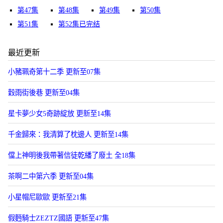
第47集
第48集
第49集
第50集
第51集
第52集已完结
最近更新
小豬珮奇第十二季 更新至07集
穀雨街後巷 更新至04集
星卡夢少女5奇跡綻放 更新至14集
千金歸來：我清算了枕邊人 更新至14集
儅上神明後我帶著信徒乾繙了廢土 全18集
茶啊二中第六季 更新至04集
小星帽尼歐歐 更新至21集
假麪騎士ZEZTZ國語 更新至47集