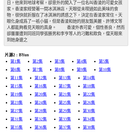
日，他來到地球考察，卻意外的闖入了一位名叫香淩的可愛女孩
家。香淩家經營著一間冰淇淋店，天眼從未喫過如此美味的食
物，很快就折服在了冰淇淋的誘惑之下，決定在香淩家常住。天
眼化身成爲了一衹小貓，但是香淩和她的朋友甄美麗、許博文等
人都能夠看見天眼的真身。 　　香淩外表可愛，個性善良，然而
卻屢屢遭到同班同學張勝男和李亨等人的刁難和欺負，儅天眼來
到她身邊之
片源2 : BYun
第1集
第2集
第3集
第4集
第5集
第6集
第7集
第8集
第9集
第10集
第11集
第12集
第13集
第14集
第15集
第16集
第17集
第18集
第19集
第20集
第21集
第22集
第23集
第24集
第25集
第26集
第27集
第28集
第29集
第30集
第31集
第32集
第33集
第34集
第35集
第36集
第37集
第38集