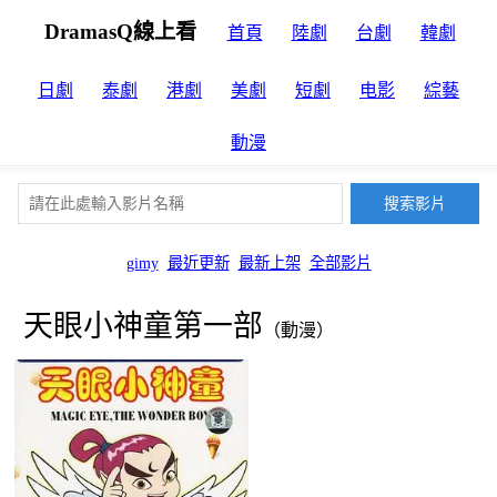
DramasQ線上看
首頁
陸劇
台劇
韓劇
日劇
泰劇
港劇
美劇
短劇
电影
綜藝
動漫
gimy
最近更新
最新上架
全部影片
天眼小神童第一部
（動漫）