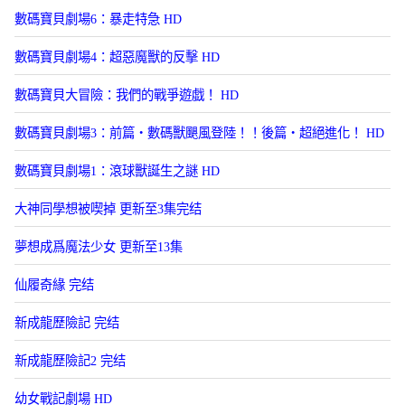
數碼寶貝劇場6：暴走特急 HD
數碼寶貝劇場4：超惡魔獸的反擊 HD
數碼寶貝大冒險：我們的戰爭遊戯！ HD
數碼寶貝劇場3：前篇・數碼獸颶風登陸！！後篇・超絕進化！ HD
數碼寶貝劇場1：滾球獸誕生之謎 HD
大神同學想被喫掉 更新至3集完结
夢想成爲魔法少女 更新至13集
仙履奇緣 完结
新成龍歷險記 完结
新成龍歷險記2 完结
幼女戰記劇場 HD