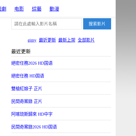
短劇
电影
綜藝
動漫
gimy
最近更新
最新上架
全部影片
最近更新
絕密任務2026 HD国语
絕密任務 HD国语
雙槍紅娘子 正片
民間奇案錄 正片
阿喀琉斯歸來 HD中字
民間奇案錄2026 HD国语