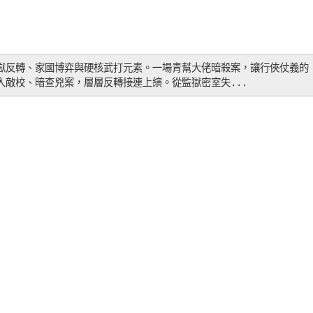
獄反轉、家國博弈與硬核武打元素。一場青幫大佬暗殺案，讓行俠仗義的
敵校、暗查兇案，層層反轉接連上縯。從監獄密室失...