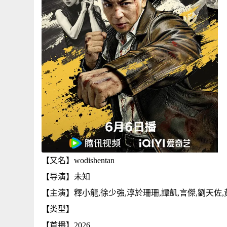
【又名】wodishentan
【导演】未知
【主演】釋小龍,徐少強,淳於珊珊,譚凱,言傑,劉天佐,
【类型】
【首播】2026