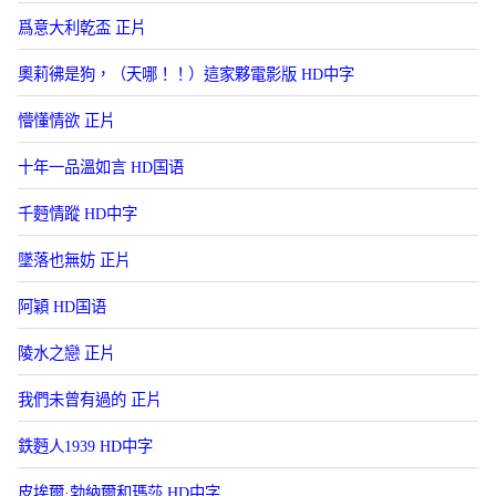
爲意大利乾盃 正片
奧莉彿是狗，（天哪！！）這家夥電影版 HD中字
懵懂情欲 正片
十年一品溫如言 HD国语
千麪情蹤 HD中字
墜落也無妨 正片
阿穎 HD国语
陵水之戀 正片
我們未曾有過的 正片
鉄麪人1939 HD中字
皮埃爾·勃納爾和瑪莎 HD中字