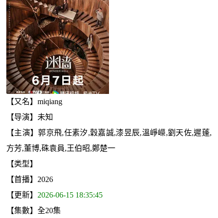
【又名】miqiang
【导演】未知
【主演】郭京飛,任素汐,穀嘉誠,漆昱辰,溫崢嶸,劉天佐,遲蓬,
方芳,董博,硃袁員,王伯昭,鄭楚一
【类型】
【首播】2026
【更新】
2026-06-15 18:35:45
【集數】全20集