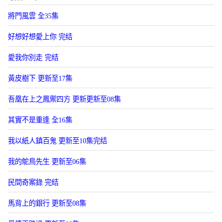
將門風雲 全35集
好想好想愛上你 完结
愛我你別走 完结
黃皮樹下 更新至17集
吾凰在上之鳳禦四方 更新更新至08集
其實不是重逢 全16集
我以紙人鎮百鬼 更新至10集完结
我的鴕鳥先生 更新至06集
民間奇案錄 完结
馬背上的銀行 更新至08集