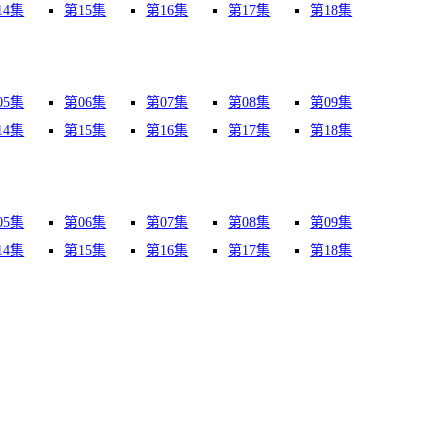
14集
第15集
第16集
第17集
第18集
05集
第06集
第07集
第08集
第09集
14集
第15集
第16集
第17集
第18集
05集
第06集
第07集
第08集
第09集
14集
第15集
第16集
第17集
第18集