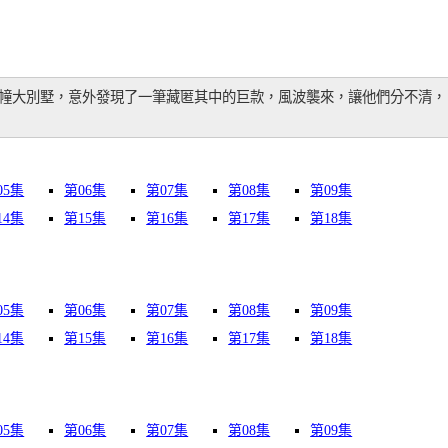
一幢大別墅，意外發現了一筆藏匿其中的巨款，風波襲來，讓他們分不清，
05集
第06集
第07集
第08集
第09集
14集
第15集
第16集
第17集
第18集
05集
第06集
第07集
第08集
第09集
14集
第15集
第16集
第17集
第18集
05集
第06集
第07集
第08集
第09集