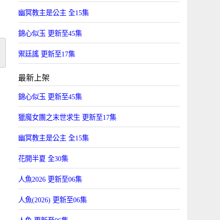
幽冥教主是公主 全15集
錦心似玉 更新至45集
禦廷謠 更新至17集
最新上架
錦心似玉 更新至45集
獵魔女團之末世求生 更新至17集
幽冥教主是公主 全15集
花開半夏 全30集
人魚2026 更新至06集
人魚(2026) 更新至06集