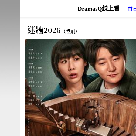
DramasQ線上看
首
迷牆2026
（陸劇）