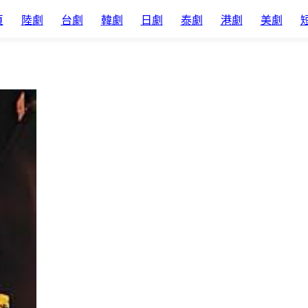
頁
陸劇
台劇
韓劇
日劇
泰劇
港劇
美劇