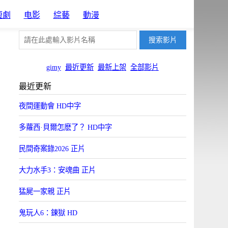
短劇
电影
綜藝
動漫
gimy
最近更新
最新上架
全部影片
最近更新
夜間運動會 HD中字
多蘿西·貝爾怎麽了？ HD中字
民間奇案錄2026 正片
大力水手3：安魂曲 正片
猛屍一家親 正片
鬼玩人6：鍊獄 HD