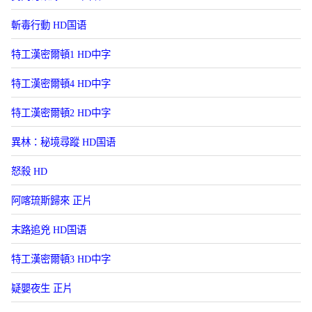
斬毒行動 HD国语
特工漢密爾頓1 HD中字
特工漢密爾頓4 HD中字
特工漢密爾頓2 HD中字
異林：秘境尋蹤 HD国语
怒殺 HD
阿喀琉斯歸來 正片
末路追兇 HD国语
特工漢密爾頓3 HD中字
疑嬰夜生 正片