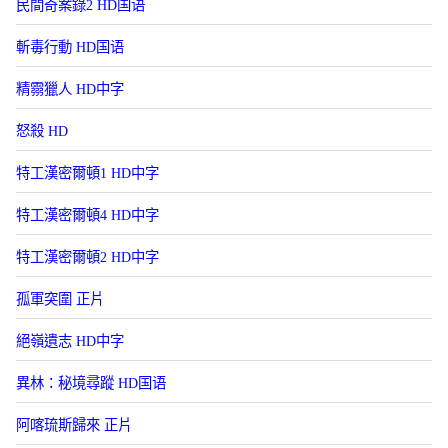
民間奇案錄2 HD国语
斬毒行動 HD国语
精霛獵人 HD中字
怒殺 HD
特工漢密爾頓1 HD中字
特工漢密爾頓4 HD中字
特工漢密爾頓2 HD中字
孤軍突圍 正片
絕嶺遺志 HD中字
異林：秘境尋蹤 HD国语
阿喀琉斯歸來 正片