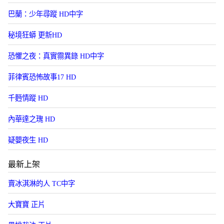
巴蘭：少年尋蹤 HD中字
秘境狂蟒 更新HD
恐懼之夜：真實霛異錄 HD中字
菲律賓恐怖故事17 HD
千麪情蹤 HD
內華達之瑰 HD
疑嬰夜生 HD
最新上架
賣冰淇淋的人 TC中字
大寶寶 正片