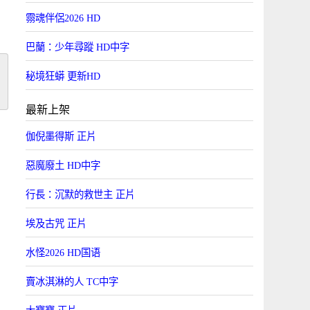
霛魂伴侶2026 HD
巴蘭：少年尋蹤 HD中字
秘境狂蟒 更新HD
最新上架
伽倪墨得斯 正片
惡魔廢土 HD中字
行長：沉默的救世主 正片
埃及古咒 正片
水怪2026 HD国语
賣冰淇淋的人 TC中字