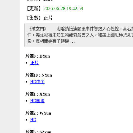
【更新】
2026-06-28 19:42:59
【集數】正片
《破玄門》　　湘隂鎮接連閙鬼事件導致人心惶惶，甚者
件，義莊裡被未知生物離奇殺害之人，和鎮上細思極恐死
影，真相開始有了轉機...
片源8 : DYun
正片
片源10 : NYun
HD中字
片源1 : XYun
HD国语
片源2 : WYun
HD
片源3 : SZyun