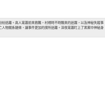
紛紛逃離。高人甯蕭前來救難，村裡時不時飄來的迷霧，以及神秘失蹤事
亡人物關系鏈條，讓事件更加的撲所迷離。深夜甯蕭盯上了黑案中神秘身