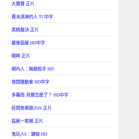
大寶寶 正片
賣冰淇淋的人 TC中字
黑桃裁決 正片
最後孤屋 HD中字
眼眸 正片
網內人：無臉殺手 HD
夜間運動會 HD中字
多蘿西·貝爾怎麽了？ HD中字
民間奇案錄2026 正片
猛屍一家親 正片
鬼玩人6：鍊獄 HD