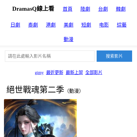
DramasQ線上看
首頁
陸劇
台劇
韓劇
日劇
泰劇
港劇
美劇
短劇
电影
綜藝
動漫
gimy
最近更新
最新上架
全部影片
絕世戰魂第二季
（動漫）