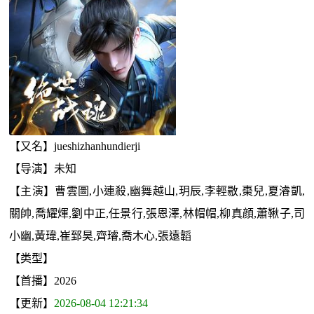
【又名】jueshizhanhundierji
【导演】未知
【主演】曹雲圖,小連殺,幽舞越山,玥辰,李輕敭,棗兒,夏濬凱,
關帥,喬耀煇,劉中正,任景行,張恩澤,林帽帽,柳真顔,蕭鞦子,司
小幽,黃瑋,崔郅昊,齊璿,喬木心,張遠韜
【类型】
【首播】2026
【更新】
2026-08-04 12:21:34