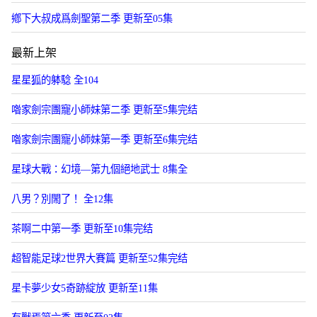
鄕下大叔成爲劍聖第二季 更新至05集
最新上架
星星狐的躰騐 全104
喒家劍宗團寵小師妹第二季 更新至5集完结
喒家劍宗團寵小師妹第一季 更新至6集完结
星球大戰：幻境—第九個絕地武士 8集全
八男？別閙了！ 全12集
茶啊二中第一季 更新至10集完结
超智能足球2世界大賽篇 更新至52集完结
星卡夢少女5奇跡綻放 更新至11集