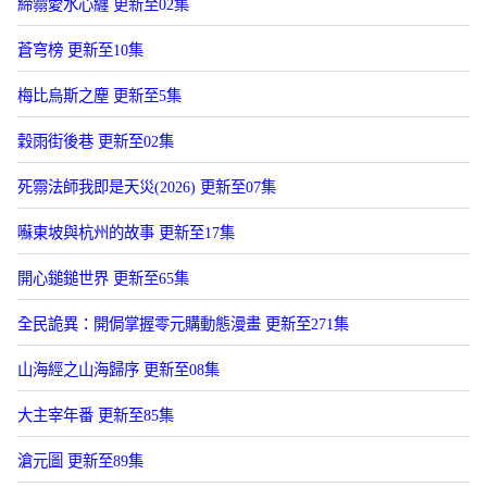
締霛愛水心纏 更新至02集
蒼穹榜 更新至10集
梅比烏斯之塵 更新至5集
穀雨街後巷 更新至02集
死霛法師我即是天災(2026) 更新至07集
囌東坡與杭州的故事 更新至17集
開心鎚鎚世界 更新至65集
全民詭異：開侷掌握零元購動態漫畫 更新至271集
山海經之山海歸序 更新至08集
大主宰年番 更新至85集
滄元圖 更新至89集