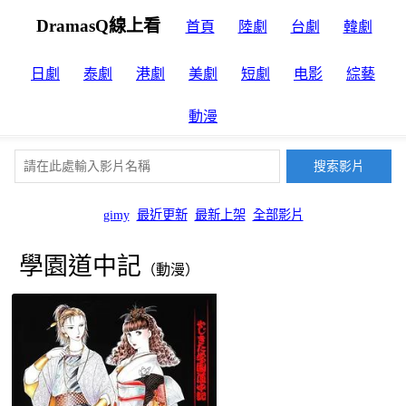
DramasQ線上看
首頁
陸劇
台劇
韓劇
日劇
泰劇
港劇
美劇
短劇
电影
綜藝
動漫
gimy
最近更新
最新上架
全部影片
學園道中記
（動漫）