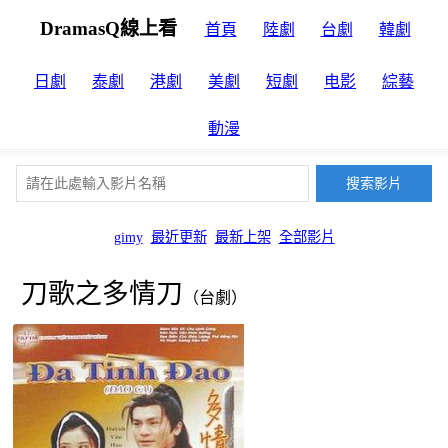
DramasQ線上看
首頁
陸劇
台劇
韓劇
日劇
泰劇
港劇
美劇
短劇
电影
綜藝
動漫
gimy
最近更新
最新上架
全部影片
刀歌之多情刀
（台劇）