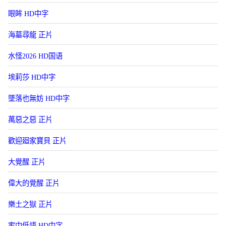
眼眸 HD中字
海墓尋龍 正片
水怪2026 HD国语
埃莉莎 HD中字
墜落也無妨 HD中字
萬惡之惡 正片
歡迎廻家寶貝 正片
大覺醒 正片
偉大的覺醒 正片
樂土之獄 正片
家中低語 HD中字