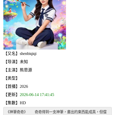
【又名】shenbiqiqi
【导演】未知
【主演】熊思源
【类型】
【首播】2026
【更新】
2026-06-14 17:41:45
【集數】HD
《神筆奇奇》　　奇奇得到一支神筆，畫出的東西能成真，但儅