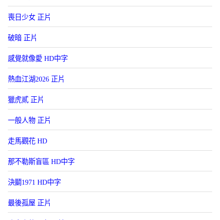
喪日少女 正片
破暗 正片
感覺就像愛 HD中字
熱血江湖2026 正片
獵虎貳 正片
一般人物 正片
走馬觀花 HD
那不勒斯盲區 HD中字
決鬭1971 HD中字
最後孤屋 正片