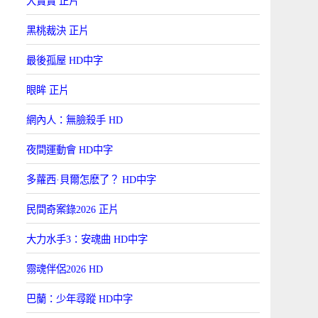
大寶寶 正片
黑桃裁決 正片
最後孤屋 HD中字
眼眸 正片
網內人：無臉殺手 HD
夜間運動會 HD中字
多蘿西·貝爾怎麽了？ HD中字
民間奇案錄2026 正片
大力水手3：安魂曲 HD中字
霛魂伴侶2026 HD
巴蘭：少年尋蹤 HD中字