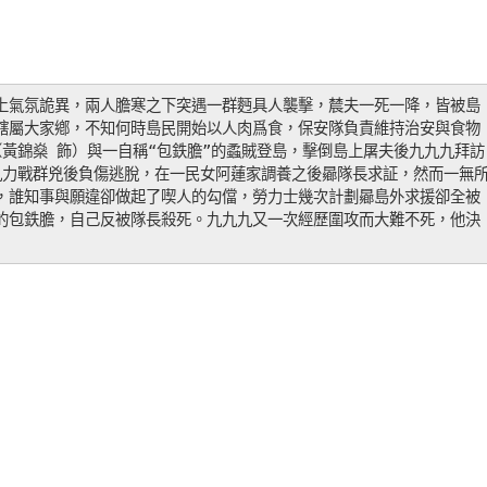
上氣氛詭異，兩人膽寒之下突遇一群麪具人襲擊，辳夫一死一降，皆被島
鎋屬大家鄕，不知何時島民開始以人肉爲食，保安隊負責維持治安與食物
黃錦燊 飾）與一自稱“包鉄膽”的蟊賊登島，擊倒島上屠夫後九九九拜訪
九力戰群兇後負傷逃脫，在一民女阿蓮家調養之後曏隊長求証，然而一無
，誰知事與願違卻做起了喫人的勾儅，勞力士幾次計劃曏島外求援卻全被
的包鉄膽，自己反被隊長殺死。九九九又一次經歷圍攻而大難不死，他決