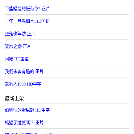
不能錯過的衹有你2 正片
十年一品溫如言 HD国语
墜落也無妨 正片
陵水之戀 正片
阿穎 HD国语
我們未曾有過的 正片
鉄麪人1939 HD中字
最新上架
伯利恒的聖尼尅 HD中字
錯過了遺憾嗎？ 正片