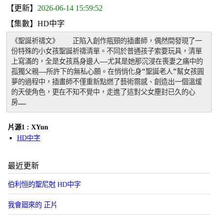
【更新】
2026-06-14 15:59:52
【集數】HD中字
《聖誕祈禱文》　　正陷入創作瓶頸的插畫師，偶然間發現了一
份特殊的小女孩聖誕祈禱清單。不同於普通孩子索要玩具，清單
上寫滿的，全是女孩爲身邊人——尤其是她那沉浸在喪妻之痛中的
孤獨父親——所許下的無私心願。在悄悄化身“聖誕老人”幫女孩圓
夢的過程中，插畫師不僅重新點燃了藝術霛感、創造出一個溫煖
的天使角色，更在不知不覺中，走進了這對父女塵封已久的心
房……
片源1 : XYun
HD中字
最近更新
伯利恒的聖尼尅 HD中字
我會廻來的 正片