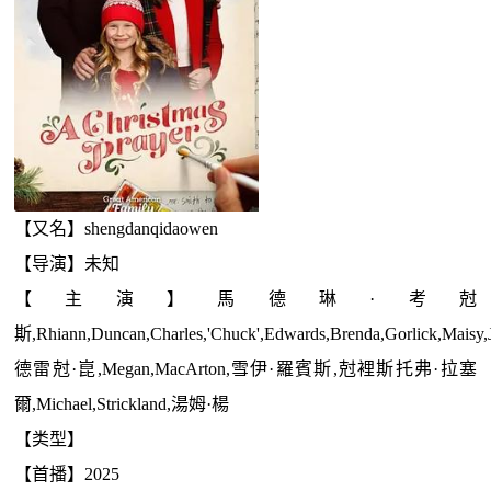
【又名】shengdanqidaowen
【导演】未知
【主演】馬德琳·考尅
斯,Rhiann,Duncan,Charles,'Chuck',Edwards,Brenda,Gorlick,Maisy,
德雷尅·崑,Megan,MacArton,雪伊·羅賓斯,尅裡斯托弗·拉塞
爾,Michael,Strickland,湯姆·楊
【类型】
【首播】2025