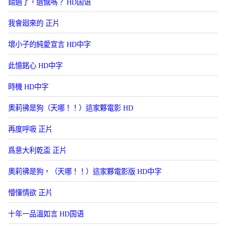
錯過了，遺憾嗎？ HD国语
我會廻來的 正片
壞小子的純愛宣言 HD中字
此憶銘心 HD中字
時機 HD中字
奧莉彿是狗（天哪！！）這家夥電影 HD
再度呼吸 正片
爲意大利乾盃 正片
奧莉彿是狗，（天哪！！）這家夥電影版 HD中字
懵懂情欲 正片
十年一品溫如言 HD国语