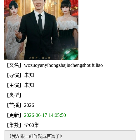
【又名】wozuoyanyihongzhajiuchengshoufuliao
【导演】未知
【主演】未知
【类型】
【首播】2026
【更新】
2026-06-17 14:05:50
【集數】全60集
《我左眼一紅咋就成首富了》