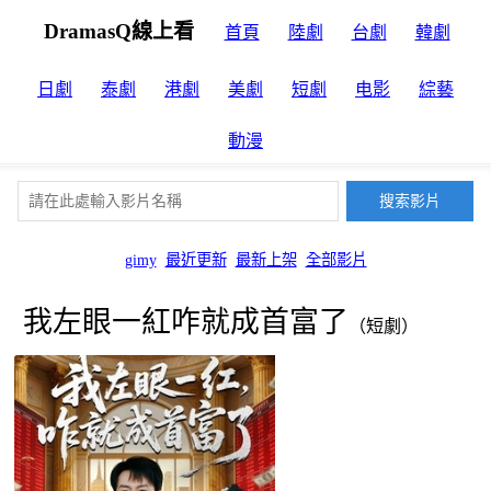
DramasQ線上看
首頁
陸劇
台劇
韓劇
日劇
泰劇
港劇
美劇
短劇
电影
綜藝
動漫
gimy
最近更新
最新上架
全部影片
我左眼一紅咋就成首富了
（短劇）