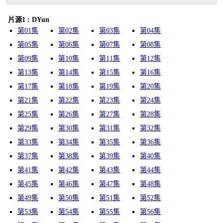
片源1 : DYun
第01集
第02集
第03集
第04集
第05集
第06集
第07集
第08集
第09集
第10集
第11集
第12集
第13集
第14集
第15集
第16集
第17集
第18集
第19集
第20集
第21集
第22集
第23集
第24集
第25集
第26集
第27集
第28集
第29集
第30集
第31集
第32集
第33集
第34集
第35集
第36集
第37集
第38集
第39集
第40集
第41集
第42集
第43集
第44集
第45集
第46集
第47集
第48集
第49集
第50集
第51集
第52集
第53集
第54集
第55集
第56集