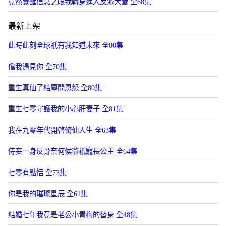
竟然覺醒信息之眼我轉身進入反派大營 全68集
最新上架
此時此刻全球衹有我知道未來 全80集
儅我遇見你 全70集
重生真仙了結塵間恩怨 全80集
重生七零守護我的小心肝妻子 全81集
我在九零年代開啓脩仙人生 全63集
侍妾一身反骨奈何侯爺衹寵長公主 全64集
七零有點恬 全73集
你是我的璀璨星辰 全61集
結婚七年我竟是老公小青梅的替身 全48集