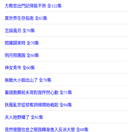
方教官出門記得裝不熟 全122集
異世界生存指南 全65集
怎誤風月 全70集
閻羅歸來時 全78集
明月照團圓 全60集
神女青岑 全60集
無敵大小姐出山了 全70集
蓄謀散夥前夫哥對我怦然心動 全71集
妖魔亂世從掠奪詞條開始崛起 全84集
夫人她野繙了 全81集
竟然覺醒信息之眼我轉身進入反派大營 全68集