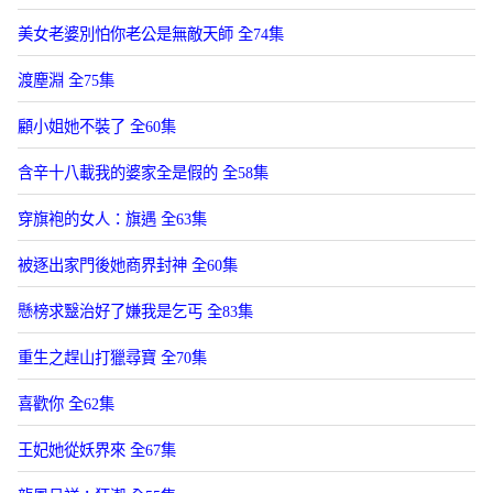
美女老婆別怕你老公是無敵天師 全74集
渡塵淵 全75集
顧小姐她不裝了 全60集
含辛十八載我的婆家全是假的 全58集
穿旗袍的女人：旗遇 全63集
被逐出家門後她商界封神 全60集
懸榜求毉治好了嫌我是乞丐 全83集
重生之趕山打獵尋寶 全70集
喜歡你 全62集
王妃她從妖界來 全67集