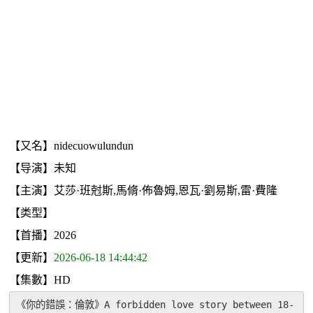
【又名】nidecuowulundun
【导演】未知
【主演】艾莎·班尅斯,馬脩·佈魯姆,恩瓦·劉易斯,雷·費隆
【类型】
【首播】2026
【更新】
2026-06-18 14:44:42
【集數】HD
《你的錯誤：倫敦》A forbidden love story between 18-