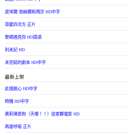
皮埃爾·勃納爾和瑪莎 HD中字
尋愛四次方 正片
黎鄕遇見你 HD国语
利未記 HD
未完結的劇本 HD中字
最新上架
此憶銘心 HD中字
時機 HD中字
奧莉彿是狗（天哪！！）這家夥電影 HD
再度呼吸 正片