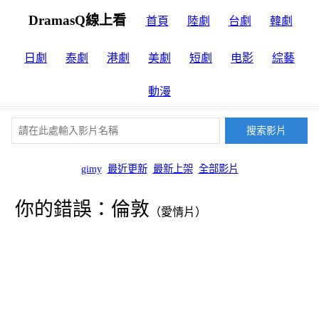
DramasQ線上看
首頁
陸劇
台劇
韓劇
日劇
泰劇
港劇
美劇
短劇
电影
綜藝
動漫
gimy
最近更新
最新上架
全部影片
你的錯誤：倫敦
（愛情片）