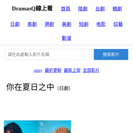
DramasQ線上看
首頁
陸劇
台劇
韓劇
日劇
泰劇
港劇
美劇
短劇
电影
綜藝
動漫
gimy
最近更新
最新上架
全部影片
你在夏日之中
（日劇）