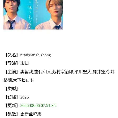
【又名】nizaixiarizhizhong
【导演】未知
【主演】奧智哉,杢代和人,芳村宗治郎,平川聖大,駒井蓮,今井
柊鬭,大下ヒロト
【类型】
【首播】2026
【更新】
2026-08-06 07:51:35
【集數】更新至07集