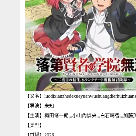
【又名】luodixianzhedexueyuanwushuangdierhuizhuansh
【导演】未知
【主演】梅田脩一朗,,,小山內憐央,,,白石晴香,,,加藤英
【类型】
【首播】2026