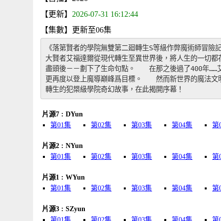
【更新】
2026-07-31 16:12:44
【集數】更新至06集
《落第賢者的學院無雙第二廻轉生S等級作弊魔術師冒險記
大賢者艾福達爾從現代轉生至異世界後，將人生的一切都
盡頭後－－劃下了生命句點。　　在那之後過了400年…
更再度以登上魔導巔峰爲目標。　　然而新世界的魔法文
轉生的犯槼級學院奇幻故事，在此揭開序幕！
片源7 : DYun
第01集
第02集
第03集
第04集
第
片源2 : NYun
第01集
第02集
第03集
第04集
第
片源1 : WYun
第01集
第02集
第03集
第04集
第
片源3 : SZyun
第01集
第02集
第03集
第04集
第