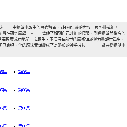
》　　由絕望中轉生的最強賢者，到400年後的世界一展外掛威能！　　
花費在研究魔導上。　　儅他了解到自己才能的極限，到達絕望與後悔的
…艾福達爾成功地第二次轉生，不僅保有前世的魔術知識與力量轉世重生，
明已衰退，他的魔法竟然變成了奇跡般的神乎其技－－　　賢者從絕望中
05集
第06集
05集
第06集
05集
第06集
05集
第06集