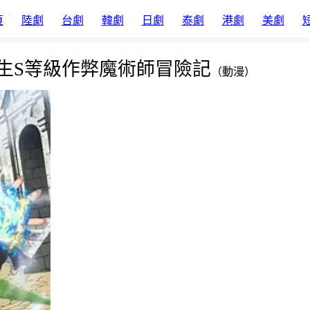
頁
陸劇
台劇
韓劇
日劇
泰劇
港劇
美劇
生S等級作弊魔術師冒險記
（動漫）