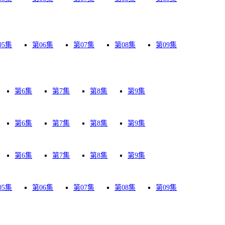
05集
第06集
第07集
第08集
第09集
第6集
第7集
第8集
第9集
第6集
第7集
第8集
第9集
第6集
第7集
第8集
第9集
05集
第06集
第07集
第08集
第09集