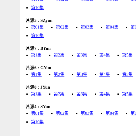
第10集
片源5 : SZyun
第01集
第02集
第03集
第04集
第
第10集
片源7 : BYun
第1集
第2集
第3集
第4集
第5集
片源6 : GYun
第1集
第2集
第3集
第4集
第5集
片源8 : JYun
第1集
第2集
第3集
第4集
第5集
片源4 : SYun
第01集
第02集
第03集
第04集
第
第10集