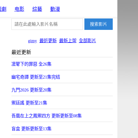
短劇
电影
綜藝
動漫
gimy
最近更新
最新上架
全部影片
最近更新
凜鼕下的罪惡 全26集
幽宅奇譚 更新至21集完结
九門2026 更新至20集
禦廷謠 更新至21集
吾凰在上之鳳禦四方 更新更新至08集
盲盒 更新更新至13集