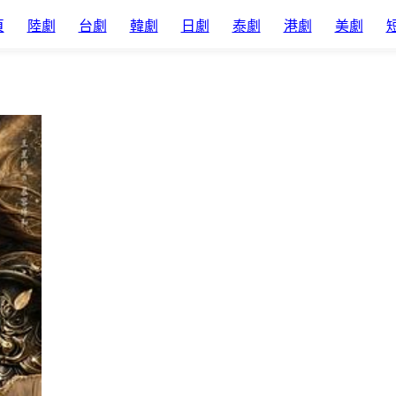
頁
陸劇
台劇
韓劇
日劇
泰劇
港劇
美劇