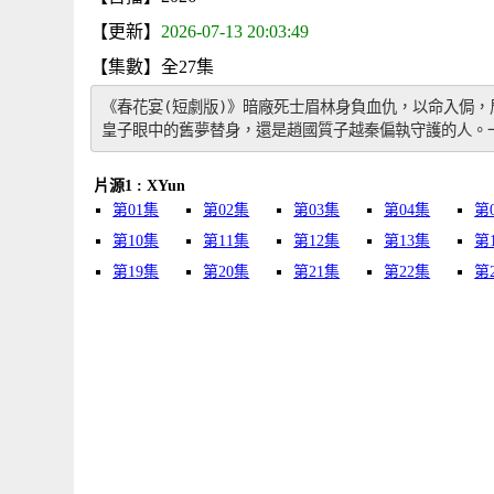
【更新】
2026-07-13 20:03:49
【集數】全27集
《春花宴(短劇版)》暗廠死士眉林身負血仇，以命入侷
皇子眼中的舊夢替身，還是趙國質子越秦偏執守護的人。
片源1 : XYun
第01集
第02集
第03集
第04集
第
第10集
第11集
第12集
第13集
第
第19集
第20集
第21集
第22集
第