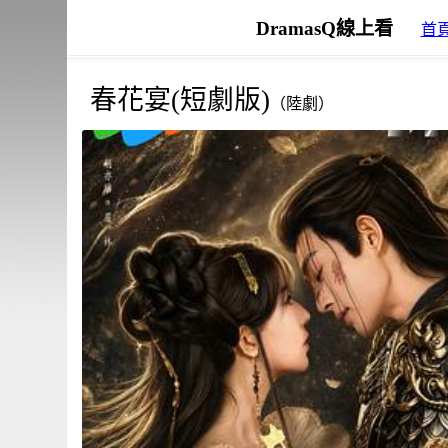
DramasQ線上看
首
春花宴(短劇版)
（陸劇）