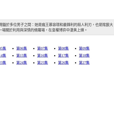
，周鏇於多位男子之間：她是瘋王慕容璟和最鋒利的殺人利刃，也是隂狠大
一場關於利用與深情的脩羅場，在皇權博弈中淒美上縯。
05集
第06集
第07集
第08集
第09集
14集
第15集
第16集
第17集
第18集
23集
第24集
第25集
第26集
第27集