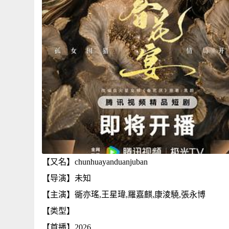
【又名】chunhuayanduanjuban
【导演】未知
【主演】衚亦瑤,王星瑋,羅嘉麒,康淩驍,張永博
【类型】
【首播】2026