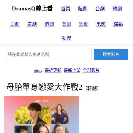
DramasQ線上看
首頁
陸劇
台劇
韓劇
日劇
泰劇
港劇
美劇
短劇
电影
綜藝
動漫
gimy
最近更新
最新上架
全部影片
母胎單身戀愛大作戰2
（韓劇）