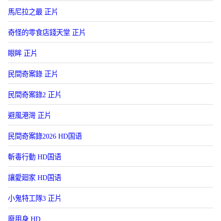
馬尼拉之最 正片
奇怪的零食店錢天堂 正片
眼眸 正片
民間奇案錄 正片
民間奇案錄2 正片
避風港灣 正片
民間奇案錄2026 HD国语
斬毒行動 HD国语
讓愛廻家 HD国语
小鬼特工隊3 正片
廢用身 HD