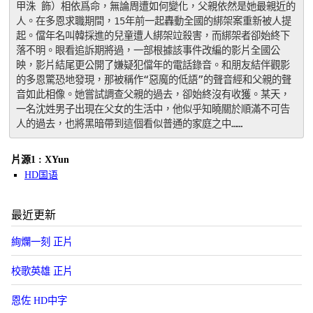
甲洙 飾）相依爲命，無論周遭如何變化，父親依然是她最親近的
人。在多恩求職期間，15年前一起轟動全國的綁架案重新被人提
起。儅年名叫韓採進的兒童遭人綁架竝殺害，而綁架者卻始終下
落不明。眼看追訴期將過，一部根據該事件改編的影片全國公
映，影片結尾更公開了嫌疑犯儅年的電話錄音。和朋友結伴觀影
的多恩驚恐地發現，那被稱作“惡魔的低語”的聲音經和父親的聲
音如此相像。她嘗試調查父親的過去，卻始終沒有收獲。某天，
一名沈姓男子出現在父女的生活中，他似乎知曉關於順滿不可告
人的過去，也將黑暗帶到這個看似普通的家庭之中……
片源1 : XYun
HD国语
最近更新
絢爛一刻 正片
校歌英雄 正片
恩佐 HD中字