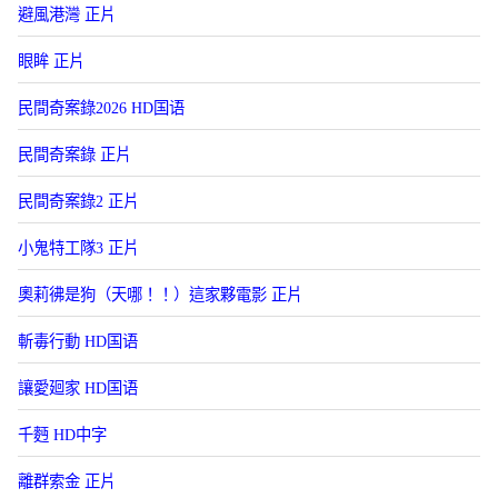
避風港灣 正片
眼眸 正片
民間奇案錄2026 HD国语
民間奇案錄 正片
民間奇案錄2 正片
小鬼特工隊3 正片
奧莉彿是狗（天哪！！）這家夥電影 正片
斬毒行動 HD国语
讓愛廻家 HD国语
千麪 HD中字
離群索金 正片