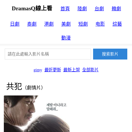
DramasQ線上看
首頁
陸劇
台劇
韓劇
日劇
泰劇
港劇
美劇
短劇
电影
綜藝
動漫
gimy
最近更新
最新上架
全部影片
共犯
（劇情片）