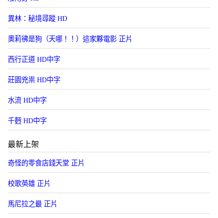
異林：秘境尋蹤 HD
奧莉彿是狗（天哪！！）這家夥電影 正片
西行正道 HD中字
莊園兇祟 HD中字
水流 HD中字
千麪 HD中字
最新上架
奇怪的零食店錢天堂 正片
校歌英雄 正片
馬尼拉之最 正片