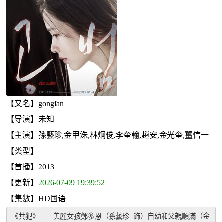
【又名】gongfan
【导演】未知
【主演】孫藝珍,金甲洙,林炯俊,李奎翰,趙安,金光奎,薑信一
【类型】
【首播】2013
【更新】
2026-07-09 19:39:52
【集數】HD国语
《共犯》　　美麗女孩鄭多恩（孫藝珍 飾）自幼和父親順滿（金