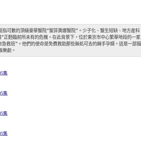
屈指可數的頂級豪華毉院“聖菲奧娜毉院”。少子化、毉生短缺、地方産科
場”正麪臨前所未有的危機。在此背景下，位於東京市中心繁華地段的一家
救命急救班”。他們的使命是免費救助那些無処可去的棘手孕婦。這是一部描
娛樂劇。
05集
05集
05集
05集