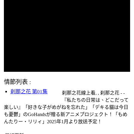
情節列表 :
刹那之花 第01集
刹那之花線上看, , 刹那之花 - -
『私たちの日常は、どこだって
楽しい』「好きな子がめがねを忘れた」「デキる貓は今日
も憂鬱」のGoHandsが贈る新アニメプロジェクト！「もめ
んたりー・リリィ」2025年1月より放送予定！