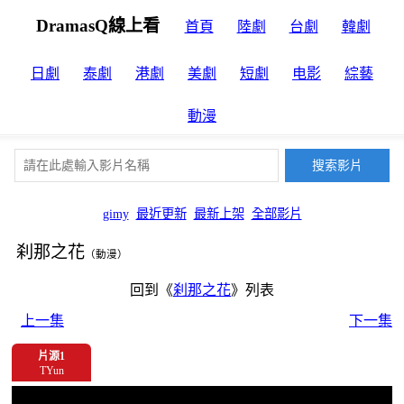
DramasQ線上看
首頁
陸劇
台劇
韓劇
日劇
泰劇
港劇
美劇
短劇
电影
綜藝
動漫
gimy
最近更新
最新上架
全部影片
刹那之花
（動漫）
回到《
刹那之花
》列表
上一集
下一集
片源1
TYun