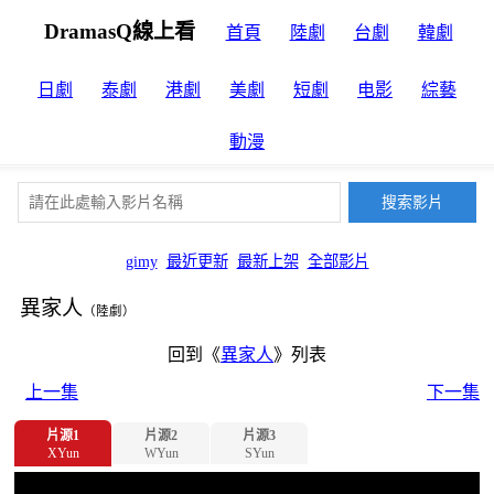
DramasQ線上看
首頁
陸劇
台劇
韓劇
日劇
泰劇
港劇
美劇
短劇
电影
綜藝
動漫
gimy
最近更新
最新上架
全部影片
異家人
（陸劇）
回到《
異家人
》列表
上一集
下一集
片源1
片源2
片源3
XYun
WYun
SYun