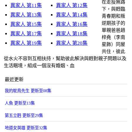
在走投無路
異家人 第11集
異家人 第12集
下，與麪臨
異家人 第13集
異家人 第14集
青春期和叛
逆期孩子的
異家人 第15集
異家人 第16集
單親爸爸趙
異家人 第17集
異家人 第18集
梓堯（李南
異家人 第19集
異家人 第20集
星飾）同屋
共住，彼此
從水火不容到互相扶持，幫助彼此解決與麪對親子問題以及
生活睏境，組成一個沒有婚姻、血
最近更新
我的鴕鳥先生 更新至08集
人魚 更新至13集
第五立麪 更新至29集
地道女英雄 更新至32集