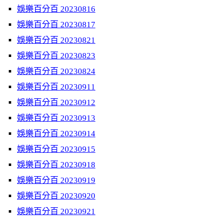
娛樂百分百 20230816
娛樂百分百 20230817
娛樂百分百 20230821
娛樂百分百 20230823
娛樂百分百 20230824
娛樂百分百 20230911
娛樂百分百 20230912
娛樂百分百 20230913
娛樂百分百 20230914
娛樂百分百 20230915
娛樂百分百 20230918
娛樂百分百 20230919
娛樂百分百 20230920
娛樂百分百 20230921