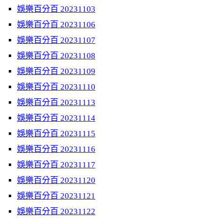
娛樂百分百 20231103
娛樂百分百 20231106
娛樂百分百 20231107
娛樂百分百 20231108
娛樂百分百 20231109
娛樂百分百 20231110
娛樂百分百 20231113
娛樂百分百 20231114
娛樂百分百 20231115
娛樂百分百 20231116
娛樂百分百 20231117
娛樂百分百 20231120
娛樂百分百 20231121
娛樂百分百 20231122