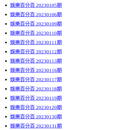
娛樂百分百 20230105期
娛樂百分百 20230106期
娛樂百分百 20230109期
娛樂百分百 20230110期
娛樂百分百 20230111期
娛樂百分百 20230112期
娛樂百分百 20230113期
娛樂百分百 20230116期
娛樂百分百 20230117期
娛樂百分百 20230118期
娛樂百分百 20230119期
娛樂百分百 20230120期
娛樂百分百 20230130期
娛樂百分百 20230131期