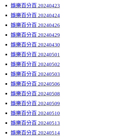
娛樂百分百 20240423
娛樂百分百 20240424
娛樂百分百 20240426
娛樂百分百 20240429
娛樂百分百 20240430
娛樂百分百 20240501
娛樂百分百 20240502
娛樂百分百 20240503
娛樂百分百 20240506
娛樂百分百 20240508
娛樂百分百 20240509
娛樂百分百 20240510
娛樂百分百 20240513
娛樂百分百 20240514