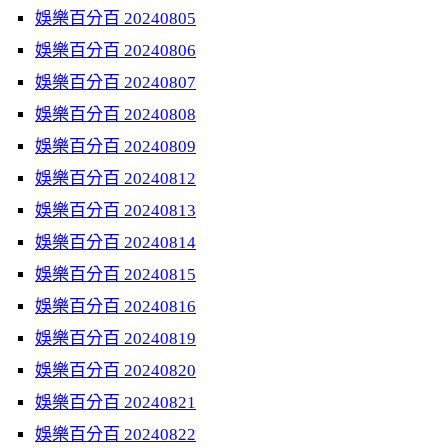
娛樂百分百 20240805
娛樂百分百 20240806
娛樂百分百 20240807
娛樂百分百 20240808
娛樂百分百 20240809
娛樂百分百 20240812
娛樂百分百 20240813
娛樂百分百 20240814
娛樂百分百 20240815
娛樂百分百 20240816
娛樂百分百 20240819
娛樂百分百 20240820
娛樂百分百 20240821
娛樂百分百 20240822