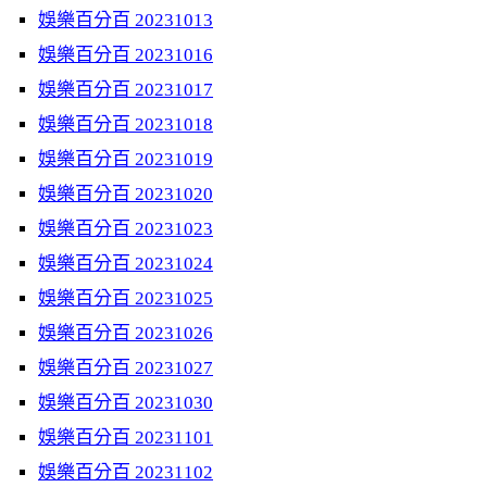
娛樂百分百 20231013
娛樂百分百 20231016
娛樂百分百 20231017
娛樂百分百 20231018
娛樂百分百 20231019
娛樂百分百 20231020
娛樂百分百 20231023
娛樂百分百 20231024
娛樂百分百 20231025
娛樂百分百 20231026
娛樂百分百 20231027
娛樂百分百 20231030
娛樂百分百 20231101
娛樂百分百 20231102