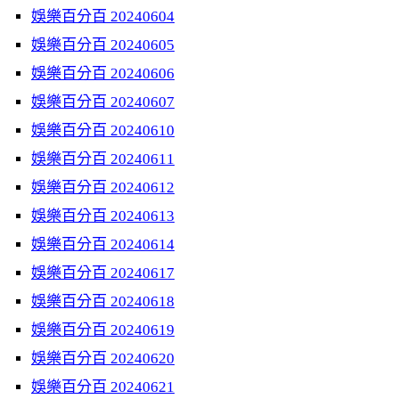
娛樂百分百 20240604
娛樂百分百 20240605
娛樂百分百 20240606
娛樂百分百 20240607
娛樂百分百 20240610
娛樂百分百 20240611
娛樂百分百 20240612
娛樂百分百 20240613
娛樂百分百 20240614
娛樂百分百 20240617
娛樂百分百 20240618
娛樂百分百 20240619
娛樂百分百 20240620
娛樂百分百 20240621