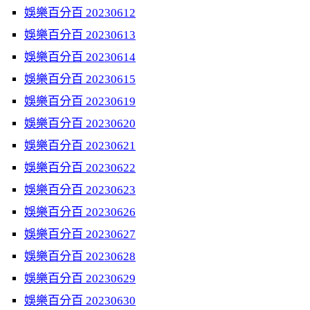
娛樂百分百 20230612
娛樂百分百 20230613
娛樂百分百 20230614
娛樂百分百 20230615
娛樂百分百 20230619
娛樂百分百 20230620
娛樂百分百 20230621
娛樂百分百 20230622
娛樂百分百 20230623
娛樂百分百 20230626
娛樂百分百 20230627
娛樂百分百 20230628
娛樂百分百 20230629
娛樂百分百 20230630