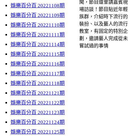
聞，節目還會請嘉賓現
娛樂百分百 20221108期
場訪談！節目貼近年輕
娛樂百分百 20221109期
族群，介紹時下流行的
裝扮、以及藝人的流行
娛樂百分百 20221110期
教室，有固定的特別企
娛樂百分百 20221111期
劃，邀請藝人完成從未
娛樂百分百 20221114期
嘗試過的事情
娛樂百分百 20221115期
娛樂百分百 20221116期
娛樂百分百 20221117期
娛樂百分百 20221118期
娛樂百分百 20221121期
娛樂百分百 20221122期
娛樂百分百 20221123期
娛樂百分百 20221124期
娛樂百分百 20221125期