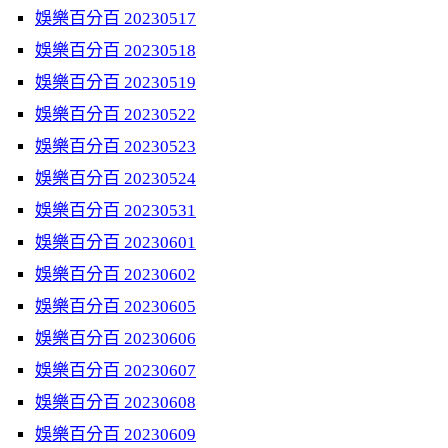
娛樂百分百 20230517
娛樂百分百 20230518
娛樂百分百 20230519
娛樂百分百 20230522
娛樂百分百 20230523
娛樂百分百 20230524
娛樂百分百 20230531
娛樂百分百 20230601
娛樂百分百 20230602
娛樂百分百 20230605
娛樂百分百 20230606
娛樂百分百 20230607
娛樂百分百 20230608
娛樂百分百 20230609