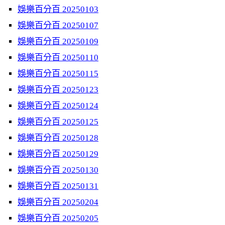
娛樂百分百 20250103
娛樂百分百 20250107
娛樂百分百 20250109
娛樂百分百 20250110
娛樂百分百 20250115
娛樂百分百 20250123
娛樂百分百 20250124
娛樂百分百 20250125
娛樂百分百 20250128
娛樂百分百 20250129
娛樂百分百 20250130
娛樂百分百 20250131
娛樂百分百 20250204
娛樂百分百 20250205