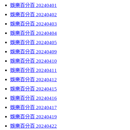
娛樂百分百 20240401
娛樂百分百 20240402
娛樂百分百 20240403
娛樂百分百 20240404
娛樂百分百 20240405
娛樂百分百 20240409
娛樂百分百 20240410
娛樂百分百 20240411
娛樂百分百 20240412
娛樂百分百 20240415
娛樂百分百 20240416
娛樂百分百 20240417
娛樂百分百 20240419
娛樂百分百 20240422