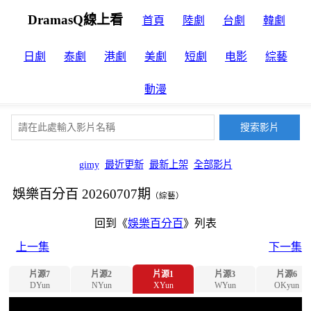
DramasQ線上看
首頁
陸劇
台劇
韓劇
日劇
泰劇
港劇
美劇
短劇
电影
綜藝
動漫
gimy
最近更新
最新上架
全部影片
娛樂百分百 20260707期
（綜藝）
回到《
娛樂百分百
》列表
上一集
下一集
片源7
片源2
片源1
片源3
片源6
DYun
NYun
XYun
WYun
OKyun