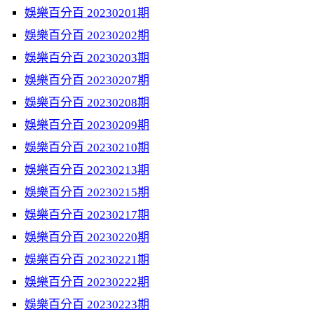
娛樂百分百 20230201期
娛樂百分百 20230202期
娛樂百分百 20230203期
娛樂百分百 20230207期
娛樂百分百 20230208期
娛樂百分百 20230209期
娛樂百分百 20230210期
娛樂百分百 20230213期
娛樂百分百 20230215期
娛樂百分百 20230217期
娛樂百分百 20230220期
娛樂百分百 20230221期
娛樂百分百 20230222期
娛樂百分百 20230223期