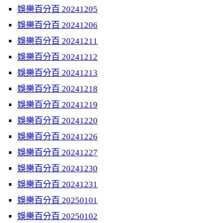
娛樂百分百 20241205
娛樂百分百 20241206
娛樂百分百 20241211
娛樂百分百 20241212
娛樂百分百 20241213
娛樂百分百 20241218
娛樂百分百 20241219
娛樂百分百 20241220
娛樂百分百 20241226
娛樂百分百 20241227
娛樂百分百 20241230
娛樂百分百 20241231
娛樂百分百 20250101
娛樂百分百 20250102