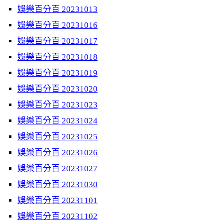
娛樂百分百 20231013
娛樂百分百 20231016
娛樂百分百 20231017
娛樂百分百 20231018
娛樂百分百 20231019
娛樂百分百 20231020
娛樂百分百 20231023
娛樂百分百 20231024
娛樂百分百 20231025
娛樂百分百 20231026
娛樂百分百 20231027
娛樂百分百 20231030
娛樂百分百 20231101
娛樂百分百 20231102