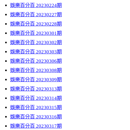
娛樂百分百 20230224期
娛樂百分百 20230227期
娛樂百分百 20230228期
娛樂百分百 20230301期
娛樂百分百 20230302期
娛樂百分百 20230303期
娛樂百分百 20230306期
娛樂百分百 20230308期
娛樂百分百 20230309期
娛樂百分百 20230313期
娛樂百分百 20230314期
娛樂百分百 20230315期
娛樂百分百 20230316期
娛樂百分百 20230317期