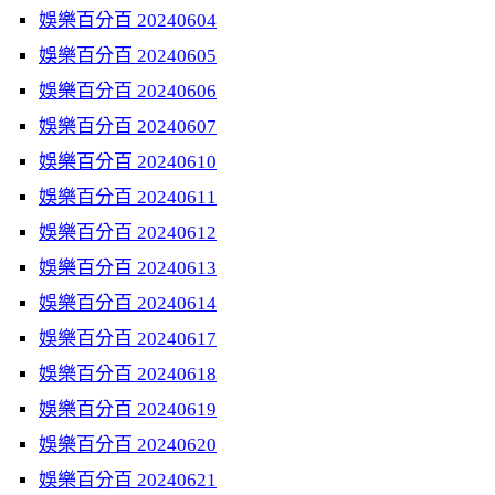
娛樂百分百 20240604
娛樂百分百 20240605
娛樂百分百 20240606
娛樂百分百 20240607
娛樂百分百 20240610
娛樂百分百 20240611
娛樂百分百 20240612
娛樂百分百 20240613
娛樂百分百 20240614
娛樂百分百 20240617
娛樂百分百 20240618
娛樂百分百 20240619
娛樂百分百 20240620
娛樂百分百 20240621