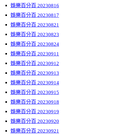
娛樂百分百 20230816
娛樂百分百 20230817
娛樂百分百 20230821
娛樂百分百 20230823
娛樂百分百 20230824
娛樂百分百 20230911
娛樂百分百 20230912
娛樂百分百 20230913
娛樂百分百 20230914
娛樂百分百 20230915
娛樂百分百 20230918
娛樂百分百 20230919
娛樂百分百 20230920
娛樂百分百 20230921