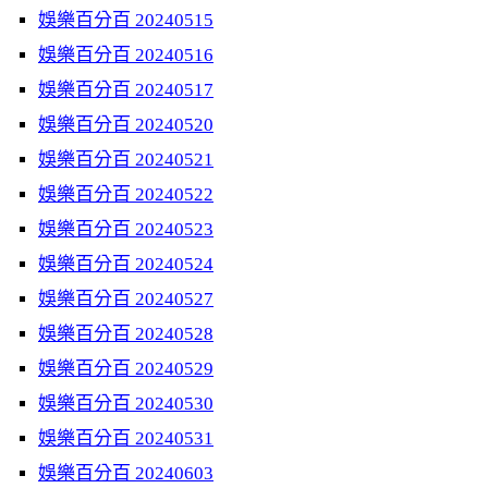
娛樂百分百 20240515
娛樂百分百 20240516
娛樂百分百 20240517
娛樂百分百 20240520
娛樂百分百 20240521
娛樂百分百 20240522
娛樂百分百 20240523
娛樂百分百 20240524
娛樂百分百 20240527
娛樂百分百 20240528
娛樂百分百 20240529
娛樂百分百 20240530
娛樂百分百 20240531
娛樂百分百 20240603