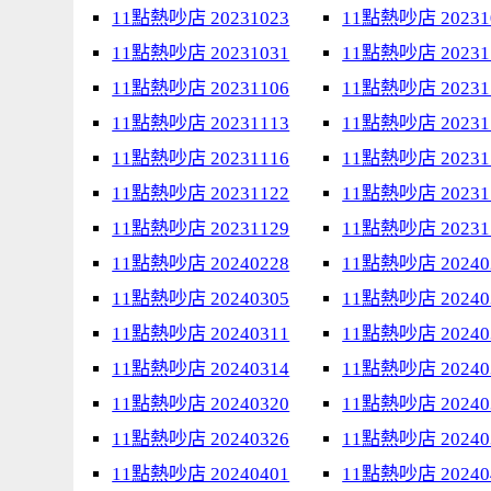
11點熱吵店 20231023
11點熱吵店 20231
11點熱吵店 20231031
11點熱吵店 20231
11點熱吵店 20231106
11點熱吵店 20231
11點熱吵店 20231113
11點熱吵店 20231
11點熱吵店 20231116
11點熱吵店 20231
11點熱吵店 20231122
11點熱吵店 20231
11點熱吵店 20231129
11點熱吵店 20231
11點熱吵店 20240228
11點熱吵店 20240
11點熱吵店 20240305
11點熱吵店 20240
11點熱吵店 20240311
11點熱吵店 20240
11點熱吵店 20240314
11點熱吵店 20240
11點熱吵店 20240320
11點熱吵店 20240
11點熱吵店 20240326
11點熱吵店 20240
11點熱吵店 20240401
11點熱吵店 20240