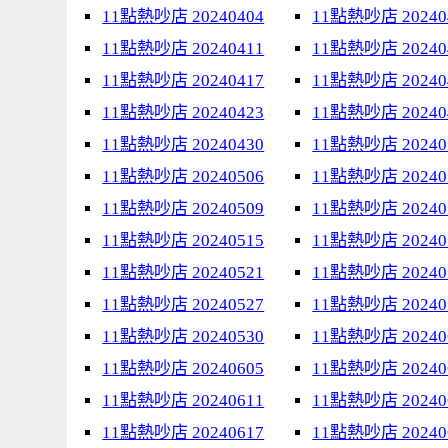
11點熱吵店 20240404
11點熱吵店 20240
11點熱吵店 20240411
11點熱吵店 20240
11點熱吵店 20240417
11點熱吵店 20240
11點熱吵店 20240423
11點熱吵店 20240
11點熱吵店 20240430
11點熱吵店 20240
11點熱吵店 20240506
11點熱吵店 20240
11點熱吵店 20240509
11點熱吵店 20240
11點熱吵店 20240515
11點熱吵店 20240
11點熱吵店 20240521
11點熱吵店 20240
11點熱吵店 20240527
11點熱吵店 20240
11點熱吵店 20240530
11點熱吵店 20240
11點熱吵店 20240605
11點熱吵店 20240
11點熱吵店 20240611
11點熱吵店 20240
11點熱吵店 20240617
11點熱吵店 20240