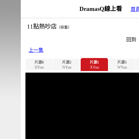
DramasQ線上看
首
11點熱吵店
（綜藝）
回到
上一集
片源8
片源2
片源1
片源3
DYun
NYun
XYun
WYun