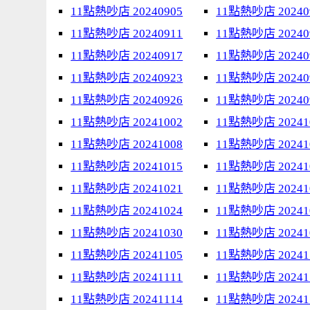
11點熱吵店 20240905
11點熱吵店 20240
11點熱吵店 20240911
11點熱吵店 20240
11點熱吵店 20240917
11點熱吵店 20240
11點熱吵店 20240923
11點熱吵店 20240
11點熱吵店 20240926
11點熱吵店 20240
11點熱吵店 20241002
11點熱吵店 20241
11點熱吵店 20241008
11點熱吵店 20241
11點熱吵店 20241015
11點熱吵店 20241
11點熱吵店 20241021
11點熱吵店 20241
11點熱吵店 20241024
11點熱吵店 20241
11點熱吵店 20241030
11點熱吵店 20241
11點熱吵店 20241105
11點熱吵店 20241
11點熱吵店 20241111
11點熱吵店 20241
11點熱吵店 20241114
11點熱吵店 20241