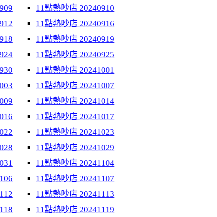
909
11點熱吵店 20240910
912
11點熱吵店 20240916
918
11點熱吵店 20240919
924
11點熱吵店 20240925
930
11點熱吵店 20241001
003
11點熱吵店 20241007
009
11點熱吵店 20241014
016
11點熱吵店 20241017
022
11點熱吵店 20241023
028
11點熱吵店 20241029
031
11點熱吵店 20241104
106
11點熱吵店 20241107
112
11點熱吵店 20241113
118
11點熱吵店 20241119