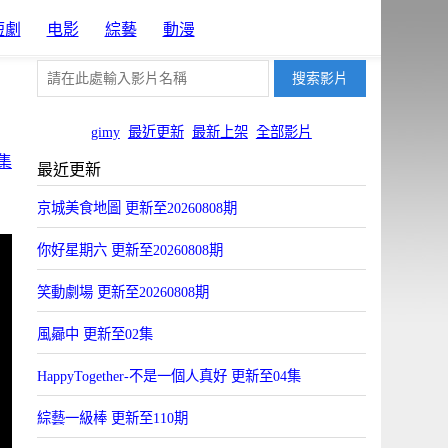
短劇
电影
綜藝
動漫
gimy
最近更新
最新上架
全部影片
集
最近更新
京城美食地圖 更新至20260808期
你好星期六 更新至20260808期
笑動劇場 更新至20260808期
風曏中 更新至02集
HappyTogether-不是一個人真好 更新至04集
綜藝一級棒 更新至110期