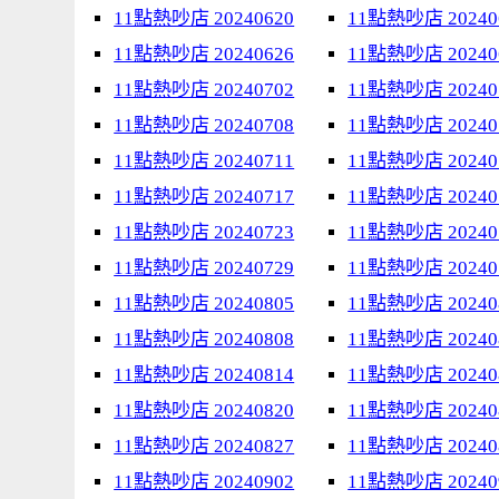
11點熱吵店 20240620
11點熱吵店 20240
11點熱吵店 20240626
11點熱吵店 20240
11點熱吵店 20240702
11點熱吵店 20240
11點熱吵店 20240708
11點熱吵店 20240
11點熱吵店 20240711
11點熱吵店 20240
11點熱吵店 20240717
11點熱吵店 20240
11點熱吵店 20240723
11點熱吵店 20240
11點熱吵店 20240729
11點熱吵店 20240
11點熱吵店 20240805
11點熱吵店 20240
11點熱吵店 20240808
11點熱吵店 20240
11點熱吵店 20240814
11點熱吵店 20240
11點熱吵店 20240820
11點熱吵店 20240
11點熱吵店 20240827
11點熱吵店 20240
11點熱吵店 20240902
11點熱吵店 20240