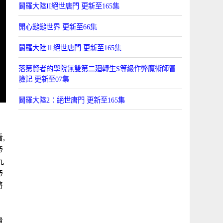
鬭羅大陸II絕世唐門 更新至165集
開心鎚鎚世界 更新至66集
鬭羅大陸Ⅱ絕世唐門 更新至165集
落第賢者的學院無雙第二廻轉生S等級作弊魔術師冒
險記 更新至07集
鬭羅大陸2：絕世唐門 更新至165集
,
帝
九
帝
將
，
，
遺