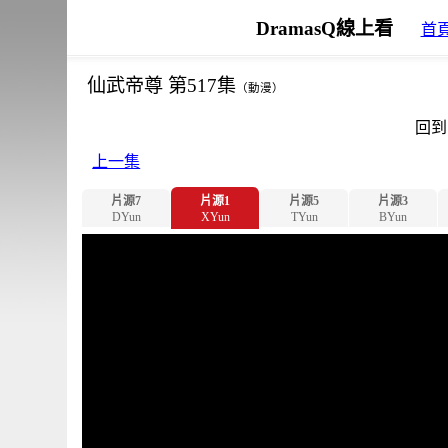
DramasQ線上看
首
仙武帝尊 第517集
（動漫）
回到
上一集
片源7
片源1
片源5
片源3
DYun
XYun
TYun
BYun