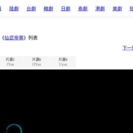
頁
陸劇
台劇
韓劇
日劇
泰劇
港劇
美劇
《
仙武帝尊
》列表
下一
片源2
片源6
片源4
JYun
OYun
Uyun