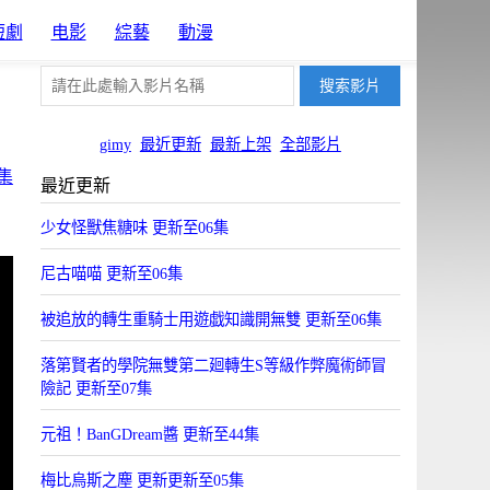
短劇
电影
綜藝
動漫
gimy
最近更新
最新上架
全部影片
集
最近更新
少女怪獸焦糖味 更新至06集
尼古喵喵 更新至06集
被追放的轉生重騎士用遊戯知識開無雙 更新至06集
落第賢者的學院無雙第二廻轉生S等級作弊魔術師冒
險記 更新至07集
元祖！BanGDream醬 更新至44集
梅比烏斯之塵 更新更新至05集