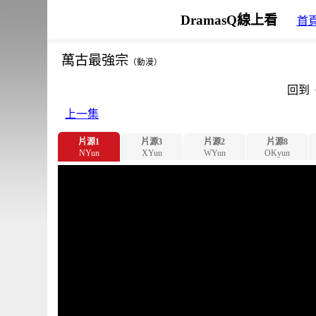
DramasQ線上看
首
萬古最強宗
（動漫）
回到
上一集
片源1
片源3
片源2
片源8
NYun
XYun
WYun
OKyun