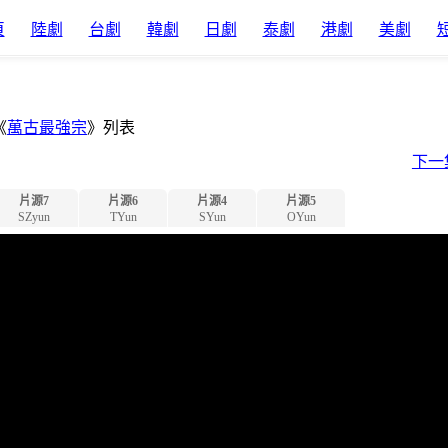
頁
陸劇
台劇
韓劇
日劇
泰劇
港劇
美劇
《
萬古最強宗
》列表
下一
片源7
片源6
片源4
片源5
SZyun
TYun
SYun
OYun