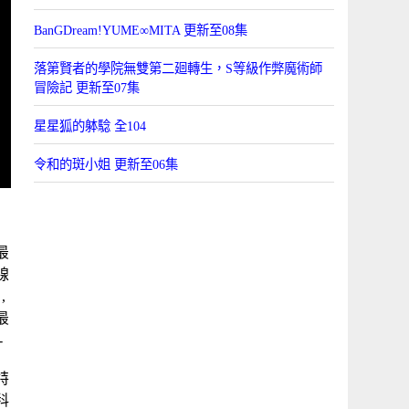
BanGDream!YUME∞MITA 更新至08集
落第賢者的學院無雙第二廻轉生，S等級作弊魔術師
冒險記 更新至07集
星星狐的躰騐 全104
令和的斑小姐 更新至06集
最
線
,
最
-
-
特
科