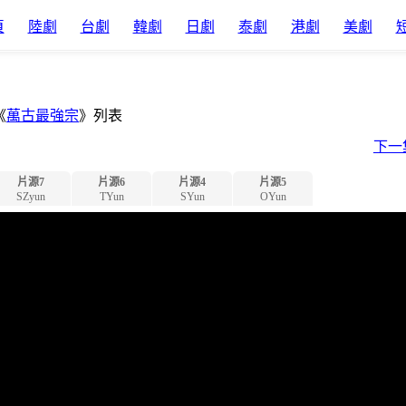
頁
陸劇
台劇
韓劇
日劇
泰劇
港劇
美劇
《
萬古最強宗
》列表
下一
片源7
片源6
片源4
片源5
SZyun
TYun
SYun
OYun