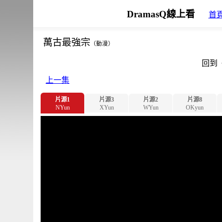
DramasQ線上看
首
萬古最強宗
（動漫）
回到
上一集
片源1
片源3
片源2
片源8
NYun
XYun
WYun
OKyun