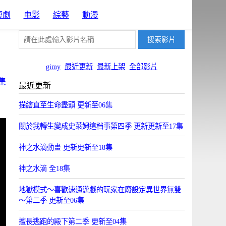
短劇
电影
綜藝
動漫
gimy
最近更新
最新上架
全部影片
集
最近更新
描繪直至生命盡頭 更新至06集
關於我轉生變成史萊姆這档事第四季 更新更新至17集
神之水滴動畫 更新更新至18集
神之水滴 全18集
地獄模式～喜歡速通遊戯的玩家在廢設定異世界無雙
～第二季 更新至06集
擅長逃跑的殿下第二季 更新至04集