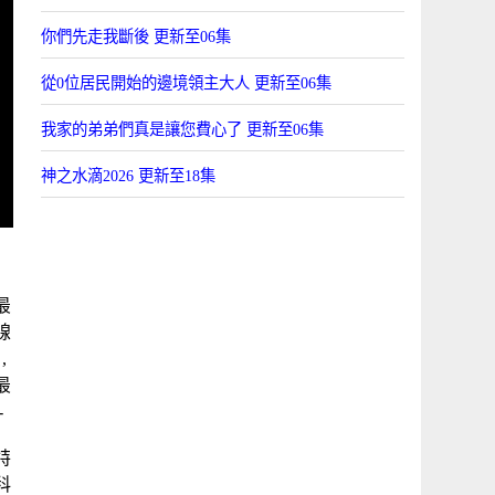
你們先走我斷後 更新至06集
從0位居民開始的邊境領主大人 更新至06集
我家的弟弟們真是讓您費心了 更新至06集
神之水滴2026 更新至18集
最
線
,
最
-
-
特
科