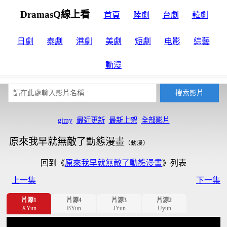
DramasQ線上看
首頁
陸劇
台劇
韓劇
日劇
泰劇
港劇
美劇
短劇
电影
綜藝
動漫
gimy
最近更新
最新上架
全部影片
原來我早就無敵了動態漫畫
（動漫）
回到《
原來我早就無敵了動態漫畫
》列表
上一集
下一集
片源1
片源4
片源3
片源2
XYun
BYun
JYun
Uyun