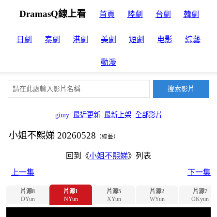
DramasQ線上看
首頁
陸劇
台劇
韓劇
日劇
泰劇
港劇
美劇
短劇
电影
綜藝
動漫
gimy
最近更新
最新上架
全部影片
小姐不熙娣 20260528
（綜藝）
回到《
小姐不熙娣
》列表
上一集
下一集
片源8
片源1
片源5
片源2
片源7
DYun
NYun
XYun
WYun
OKyun