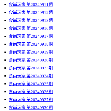
食尚玩家 第20240911期
食尚玩家 第20240912期
食尚玩家 第20240913期
食尚玩家 第20240916期
食尚玩家 第20240917期
食尚玩家 第20240918期
食尚玩家 第20240919期
食尚玩家 第20240920期
食尚玩家 第20240923期
食尚玩家 第20240924期
食尚玩家 第20240925期
食尚玩家 第20240926期
食尚玩家 第20240927期
食尚玩家 第20240930期