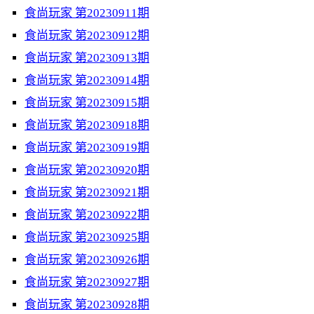
食尚玩家 第20230911期
食尚玩家 第20230912期
食尚玩家 第20230913期
食尚玩家 第20230914期
食尚玩家 第20230915期
食尚玩家 第20230918期
食尚玩家 第20230919期
食尚玩家 第20230920期
食尚玩家 第20230921期
食尚玩家 第20230922期
食尚玩家 第20230925期
食尚玩家 第20230926期
食尚玩家 第20230927期
食尚玩家 第20230928期