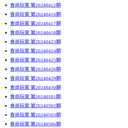
食尚玩家 第20240412期
食尚玩家 第20240416期
食尚玩家 第20240417期
食尚玩家 第20240418期
食尚玩家 第20240423期
食尚玩家 第20240424期
食尚玩家 第20240425期
食尚玩家 第20240426期
食尚玩家 第20240429期
食尚玩家 第20240430期
食尚玩家 第20240501期
食尚玩家 第20240502期
食尚玩家 第20240503期
食尚玩家 第20240506期