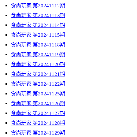
食尚玩家 第20241112期
食尚玩家 第20241113期
食尚玩家 第20241114期
食尚玩家 第20241115期
食尚玩家 第20241118期
食尚玩家 第20241119期
食尚玩家 第20241120期
食尚玩家 第20241121期
食尚玩家 第20241122期
食尚玩家 第20241125期
食尚玩家 第20241126期
食尚玩家 第20241127期
食尚玩家 第20241128期
食尚玩家 第20241129期