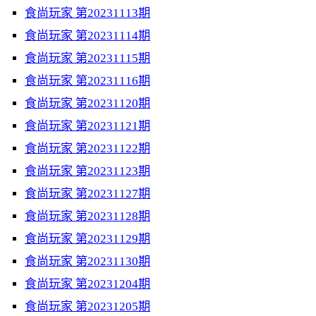
食尚玩家 第20231113期
食尚玩家 第20231114期
食尚玩家 第20231115期
食尚玩家 第20231116期
食尚玩家 第20231120期
食尚玩家 第20231121期
食尚玩家 第20231122期
食尚玩家 第20231123期
食尚玩家 第20231127期
食尚玩家 第20231128期
食尚玩家 第20231129期
食尚玩家 第20231130期
食尚玩家 第20231204期
食尚玩家 第20231205期