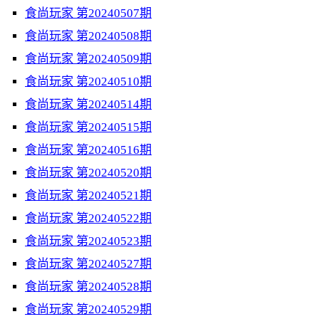
食尚玩家 第20240507期
食尚玩家 第20240508期
食尚玩家 第20240509期
食尚玩家 第20240510期
食尚玩家 第20240514期
食尚玩家 第20240515期
食尚玩家 第20240516期
食尚玩家 第20240520期
食尚玩家 第20240521期
食尚玩家 第20240522期
食尚玩家 第20240523期
食尚玩家 第20240527期
食尚玩家 第20240528期
食尚玩家 第20240529期