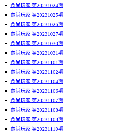
食尚玩家 第20231024期
食尚玩家 第20231025期
食尚玩家 第20231026期
食尚玩家 第20231027期
食尚玩家 第20231030期
食尚玩家 第20231031期
食尚玩家 第20231101期
食尚玩家 第20231102期
食尚玩家 第20231104期
食尚玩家 第20231106期
食尚玩家 第20231107期
食尚玩家 第20231108期
食尚玩家 第20231109期
食尚玩家 第20231110期