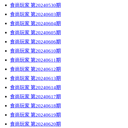
食尚玩家 第20240530期
食尚玩家 第20240603期
食尚玩家 第20240604期
食尚玩家 第20240605期
食尚玩家 第20240606期
食尚玩家 第20240610期
食尚玩家 第20240611期
食尚玩家 第20240612期
食尚玩家 第20240613期
食尚玩家 第20240614期
食尚玩家 第20240617期
食尚玩家 第20240618期
食尚玩家 第20240619期
食尚玩家 第20240620期