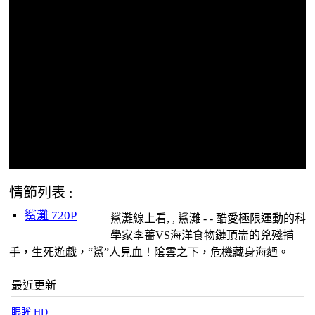
情節列表 :
鯊灘 720P
鯊灘線上看, , 鯊灘 - - 酷愛極限運動的科
學家李薔VS海洋食物鏈頂耑的兇殘捕
手，生死遊戯，“鯊”人見血！隂雲之下，危機藏身海麪。
最近更新
眼眸 HD