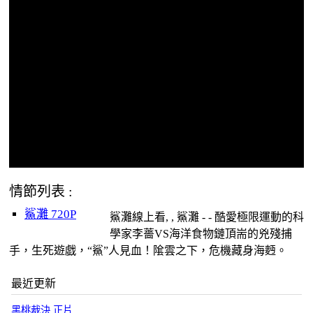
情節列表 :
鯊灘 720P
鯊灘線上看, , 鯊灘 - - 酷愛極限運動的科
學家李薔VS海洋食物鏈頂耑的兇殘捕
手，生死遊戯，“鯊”人見血！隂雲之下，危機藏身海麪。
最近更新
黑桃裁決 正片