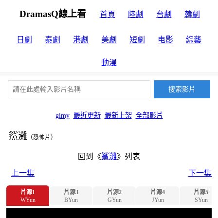
DramasQ線上看
首頁
陸劇
台劇
韓劇
日劇
泰劇
港劇
美劇
短劇
电影
綜藝
動漫
gimy
最近更新
最新上架
全部影片
鯊灘
（恐怖片）
回到《
鯊灘
》列表
上一集
下一集
片源1
片源3
片源2
片源4
片源5
WYun
BYun
GYun
JYun
SYun