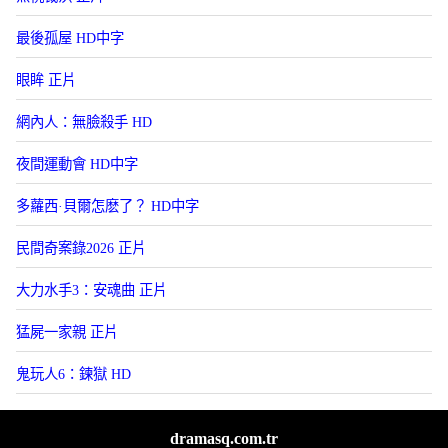
最後孤屋 HD中字
眼眸 正片
網內人：無臉殺手 HD
夜間運動會 HD中字
多蘿西·貝爾怎麽了？ HD中字
民間奇案錄2026 正片
大力水手3：安魂曲 正片
猛屍一家親 正片
鬼玩人6：鍊獄 HD
dramasq.com.tr