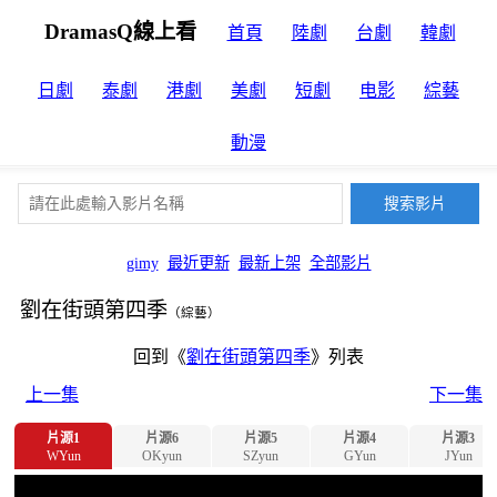
DramasQ線上看
首頁
陸劇
台劇
韓劇
日劇
泰劇
港劇
美劇
短劇
电影
綜藝
動漫
gimy
最近更新
最新上架
全部影片
劉在街頭第四季
（綜藝）
回到《
劉在街頭第四季
》列表
上一集
下一集
片源1
片源6
片源5
片源4
片源3
WYun
OKyun
SZyun
GYun
JYun