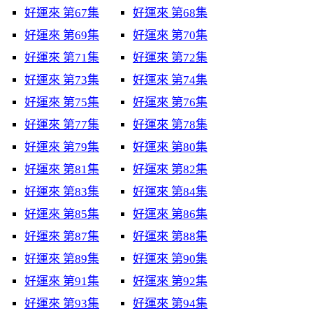
好運來 第67集
好運來 第68集
好運來 第69集
好運來 第70集
好運來 第71集
好運來 第72集
好運來 第73集
好運來 第74集
好運來 第75集
好運來 第76集
好運來 第77集
好運來 第78集
好運來 第79集
好運來 第80集
好運來 第81集
好運來 第82集
好運來 第83集
好運來 第84集
好運來 第85集
好運來 第86集
好運來 第87集
好運來 第88集
好運來 第89集
好運來 第90集
好運來 第91集
好運來 第92集
好運來 第93集
好運來 第94集