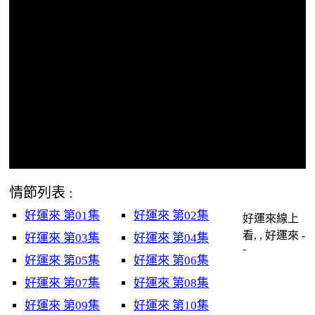
情節列表 :
好運來 第01集
好運來 第02集
好運來線上
看, , 好運來 -
好運來 第03集
好運來 第04集
-
好運來 第05集
好運來 第06集
好運來 第07集
好運來 第08集
好運來 第09集
好運來 第10集