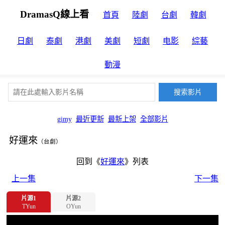
DramasQ線上看
首頁
陸劇
台劇
韓劇
日劇
泰劇
港劇
美劇
短劇
电影
綜藝
動漫
gimy
最近更新
最新上架
全部影片
好運來
（台劇）
回到《
好運來
》列表
上一集
下一集
片源1
片源2
TYun
OYun