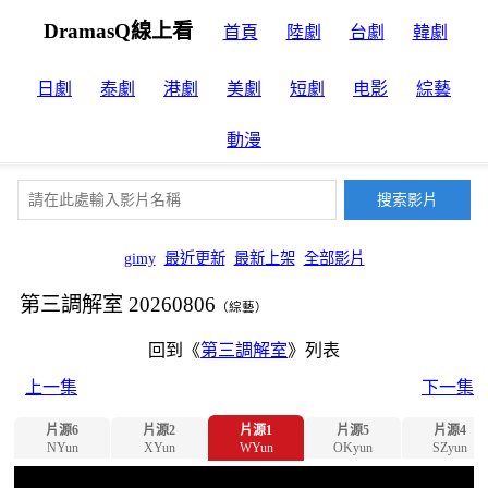
DramasQ線上看
首頁
陸劇
台劇
韓劇
日劇
泰劇
港劇
美劇
短劇
电影
綜藝
動漫
gimy
最近更新
最新上架
全部影片
第三調解室 20260806
（綜藝）
回到《
第三調解室
》列表
上一集
下一集
片源6
片源2
片源1
片源5
片源4
NYun
XYun
WYun
OKyun
SZyun