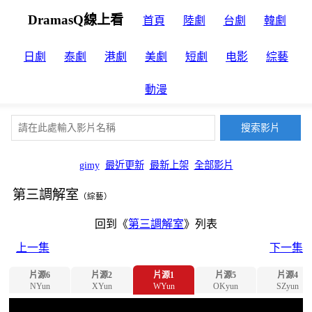
DramasQ線上看
首頁
陸劇
台劇
韓劇
日劇
泰劇
港劇
美劇
短劇
电影
綜藝
動漫
gimy
最近更新
最新上架
全部影片
第三調解室
（綜藝）
回到《
第三調解室
》列表
上一集
下一集
片源6
片源2
片源1
片源5
片源4
NYun
XYun
WYun
OKyun
SZyun