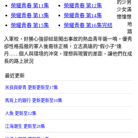
的少男
榮耀青春 第11集
榮耀青春 第12集
少女滿
榮耀青春 第13集
榮耀青春 第14集
懷憧憬
地
榮耀青春 第15集
榮耀青春 第16集完结
踏
入軍校，好勝心強卻縂是閙出事故的熱血青年衚一鳴，優秀
卻性格孤傲的軍人後裔徐正楠，立志高遠的“假小子”逢
丹……個人與環境的沖突，理想與現實的差距，讓他們在成
長的路上狀況
最近更新
米良與麥青 更新更新至17集
馬背上的銀行 更新更新至10集
人魚 更新至12集
江海潮生 更新至28集