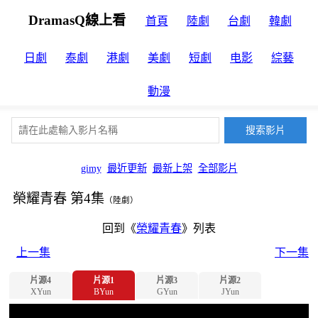
DramasQ線上看
首頁
陸劇
台劇
韓劇
日劇
泰劇
港劇
美劇
短劇
电影
綜藝
動漫
gimy
最近更新
最新上架
全部影片
榮耀青春 第4集
（陸劇）
回到《
榮耀青春
》列表
上一集
下一集
片源4
片源1
片源3
片源2
XYun
BYun
GYun
JYun