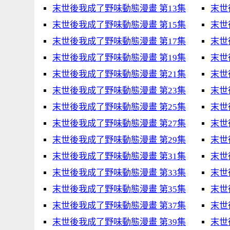
末世後我成了野味動態漫畫 第13集
末世
末世後我成了野味動態漫畫 第15集
末世
末世後我成了野味動態漫畫 第17集
末世
末世後我成了野味動態漫畫 第19集
末世
末世後我成了野味動態漫畫 第21集
末世
末世後我成了野味動態漫畫 第23集
末世
末世後我成了野味動態漫畫 第25集
末世
末世後我成了野味動態漫畫 第27集
末世
末世後我成了野味動態漫畫 第29集
末世
末世後我成了野味動態漫畫 第31集
末世
末世後我成了野味動態漫畫 第33集
末世
末世後我成了野味動態漫畫 第35集
末世
末世後我成了野味動態漫畫 第37集
末世
末世後我成了野味動態漫畫 第39集
末世