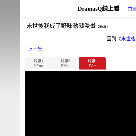
DramasQ線上看
首
末世後我成了野味動態漫畫
（動漫）
回到《
末世後
上一集
片源3
片源2
片源1
XYun
BYun
JYun