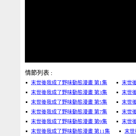
情節列表 :
末世後我成了野味動態漫畫 第1集
末世
末世後我成了野味動態漫畫 第3集
末世
末世後我成了野味動態漫畫 第5集
末世
末世後我成了野味動態漫畫 第7集
末世
末世後我成了野味動態漫畫 第9集
末世後
末世後我成了野味動態漫畫 第11集
末世