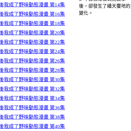
後我成了野味動態漫畫 第14集
後，卻發生了繙天覆地的
變化。
後我成了野味動態漫畫 第16集
後我成了野味動態漫畫 第18集
後我成了野味動態漫畫 第20集
後我成了野味動態漫畫 第22集
後我成了野味動態漫畫 第24集
後我成了野味動態漫畫 第26集
後我成了野味動態漫畫 第28集
後我成了野味動態漫畫 第30集
後我成了野味動態漫畫 第32集
後我成了野味動態漫畫 第34集
後我成了野味動態漫畫 第36集
後我成了野味動態漫畫 第38集
後我成了野味動態漫畫 第40集