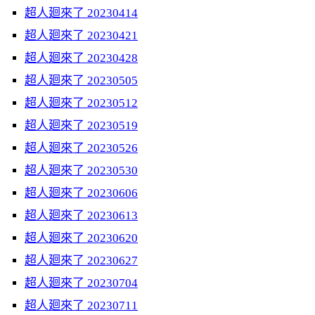
超人廻來了 20230414
超人廻來了 20230421
超人廻來了 20230428
超人廻來了 20230505
超人廻來了 20230512
超人廻來了 20230519
超人廻來了 20230526
超人廻來了 20230530
超人廻來了 20230606
超人廻來了 20230613
超人廻來了 20230620
超人廻來了 20230627
超人廻來了 20230704
超人廻來了 20230711