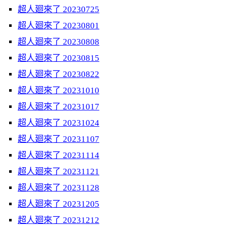
超人廻來了 20230725
超人廻來了 20230801
超人廻來了 20230808
超人廻來了 20230815
超人廻來了 20230822
超人廻來了 20231010
超人廻來了 20231017
超人廻來了 20231024
超人廻來了 20231107
超人廻來了 20231114
超人廻來了 20231121
超人廻來了 20231128
超人廻來了 20231205
超人廻來了 20231212