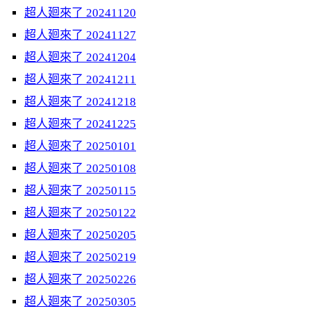
超人廻來了 20241120
超人廻來了 20241127
超人廻來了 20241204
超人廻來了 20241211
超人廻來了 20241218
超人廻來了 20241225
超人廻來了 20250101
超人廻來了 20250108
超人廻來了 20250115
超人廻來了 20250122
超人廻來了 20250205
超人廻來了 20250219
超人廻來了 20250226
超人廻來了 20250305