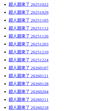
超人廻來了 20251022
超人廻來了 20251029
超人廻來了 20251105
超人廻來了 20251112
超人廻來了 20251126
超人廻來了 20251203
超人廻來了 20251210
超人廻來了 20251224
超人廻來了 20260107
超人廻來了 20260121
超人廻來了 20260128
超人廻來了 20260204
超人廻來了 20260211
超人廻來了 20260218