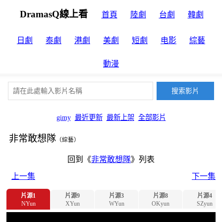
DramasQ線上看
首頁
陸劇
台劇
韓劇
日劇
泰劇
港劇
美劇
短劇
电影
綜藝
動漫
gimy
最近更新
最新上架
全部影片
非常敢想隊
（綜藝）
回到《
非常敢想隊
》列表
上一集
下一集
片源1
片源9
片源3
片源8
片源4
NYun
XYun
WYun
OKyun
SZyun