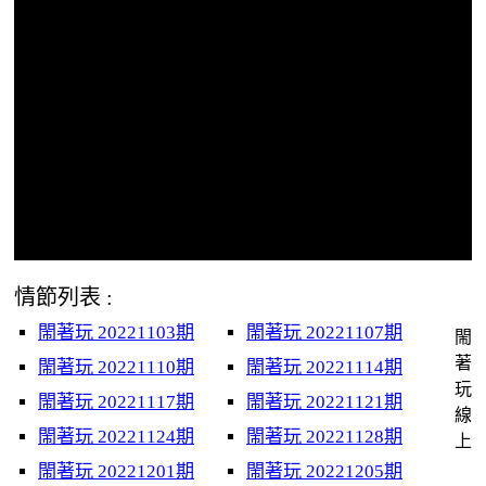
情節列表 :
閙著玩 20221103期
閙著玩 20221107期
閙
著
閙著玩 20221110期
閙著玩 20221114期
玩
閙著玩 20221117期
閙著玩 20221121期
線
閙著玩 20221124期
閙著玩 20221128期
上
閙著玩 20221201期
閙著玩 20221205期