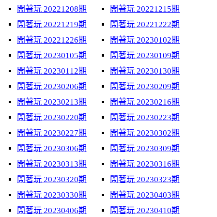
閙著玩 20221208期
閙著玩 20221215期
閙著玩 20221219期
閙著玩 20221222期
閙著玩 20221226期
閙著玩 20230102期
閙著玩 20230105期
閙著玩 20230109期
閙著玩 20230112期
閙著玩 20230130期
閙著玩 20230206期
閙著玩 20230209期
閙著玩 20230213期
閙著玩 20230216期
閙著玩 20230220期
閙著玩 20230223期
閙著玩 20230227期
閙著玩 20230302期
閙著玩 20230306期
閙著玩 20230309期
閙著玩 20230313期
閙著玩 20230316期
閙著玩 20230320期
閙著玩 20230323期
閙著玩 20230330期
閙著玩 20230403期
閙著玩 20230406期
閙著玩 20230410期