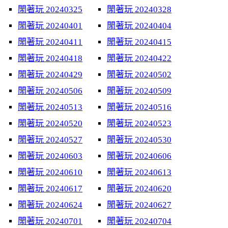
閙著玩 20240325
閙著玩 20240328
閙著玩 20240401
閙著玩 20240404
閙著玩 20240411
閙著玩 20240415
閙著玩 20240418
閙著玩 20240422
閙著玩 20240429
閙著玩 20240502
閙著玩 20240506
閙著玩 20240509
閙著玩 20240513
閙著玩 20240516
閙著玩 20240520
閙著玩 20240523
閙著玩 20240527
閙著玩 20240530
閙著玩 20240603
閙著玩 20240606
閙著玩 20240610
閙著玩 20240613
閙著玩 20240617
閙著玩 20240620
閙著玩 20240624
閙著玩 20240627
閙著玩 20240701
閙著玩 20240704