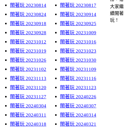
閙著玩 20230814
閙著玩 20230817
大家繼
續閙著
閙著玩 20230824
閙著玩 20230914
玩！
閙著玩 20230918
閙著玩 20230925
閙著玩 20230928
閙著玩 20231009
閙著玩 20231012
閙著玩 20231016
閙著玩 20231019
閙著玩 20231023
閙著玩 20231026
閙著玩 20231030
閙著玩 20231102
閙著玩 20231109
閙著玩 20231113
閙著玩 20231116
閙著玩 20231120
閙著玩 20231123
閙著玩 20231127
閙著玩 20240226
閙著玩 20240304
閙著玩 20240307
閙著玩 20240311
閙著玩 20240314
閙著玩 20240318
閙著玩 20240321