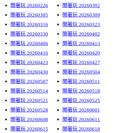
閙著玩 20260226
閙著玩 20260302
閙著玩 20260305
閙著玩 20260309
閙著玩 20260316
閙著玩 20260323
閙著玩 20260330
閙著玩 20260402
閙著玩 20260406
閙著玩 20260413
閙著玩 20260416
閙著玩 20260420
閙著玩 20260423
閙著玩 20260427
閙著玩 20260430
閙著玩 20260504
閙著玩 20260507
閙著玩 20260511
閙著玩 20260514
閙著玩 20260518
閙著玩 20260521
閙著玩 20260525
閙著玩 20260528
閙著玩 20260601
閙著玩 20260608
閙著玩 20260611
閙著玩 20260615
閙著玩 20260618