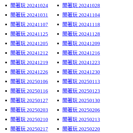
閙著玩 20241024
閙著玩 20241028
閙著玩 20241031
閙著玩 20241104
閙著玩 20241107
閙著玩 20241118
閙著玩 20241125
閙著玩 20241128
閙著玩 20241205
閙著玩 20241209
閙著玩 20241212
閙著玩 20241216
閙著玩 20241219
閙著玩 20241223
閙著玩 20241226
閙著玩 20241230
閙著玩 20250106
閙著玩 20250113
閙著玩 20250116
閙著玩 20250123
閙著玩 20250127
閙著玩 20250130
閙著玩 20250203
閙著玩 20250206
閙著玩 20250210
閙著玩 20250213
閙著玩 20250217
閙著玩 20250220