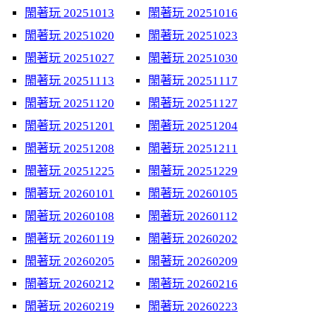
閙著玩 20251013
閙著玩 20251016
閙著玩 20251020
閙著玩 20251023
閙著玩 20251027
閙著玩 20251030
閙著玩 20251113
閙著玩 20251117
閙著玩 20251120
閙著玩 20251127
閙著玩 20251201
閙著玩 20251204
閙著玩 20251208
閙著玩 20251211
閙著玩 20251225
閙著玩 20251229
閙著玩 20260101
閙著玩 20260105
閙著玩 20260108
閙著玩 20260112
閙著玩 20260119
閙著玩 20260202
閙著玩 20260205
閙著玩 20260209
閙著玩 20260212
閙著玩 20260216
閙著玩 20260219
閙著玩 20260223