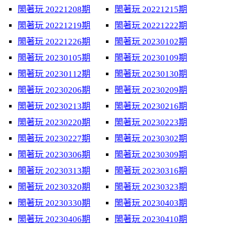
閙著玩 20221208期
閙著玩 20221215期
閙著玩 20221219期
閙著玩 20221222期
閙著玩 20221226期
閙著玩 20230102期
閙著玩 20230105期
閙著玩 20230109期
閙著玩 20230112期
閙著玩 20230130期
閙著玩 20230206期
閙著玩 20230209期
閙著玩 20230213期
閙著玩 20230216期
閙著玩 20230220期
閙著玩 20230223期
閙著玩 20230227期
閙著玩 20230302期
閙著玩 20230306期
閙著玩 20230309期
閙著玩 20230313期
閙著玩 20230316期
閙著玩 20230320期
閙著玩 20230323期
閙著玩 20230330期
閙著玩 20230403期
閙著玩 20230406期
閙著玩 20230410期