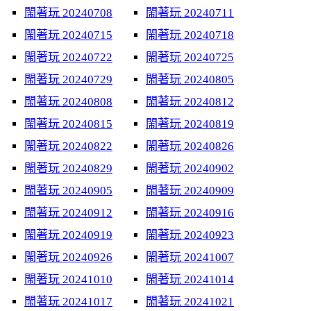
閙著玩 20240708
閙著玩 20240711
閙著玩 20240715
閙著玩 20240718
閙著玩 20240722
閙著玩 20240725
閙著玩 20240729
閙著玩 20240805
閙著玩 20240808
閙著玩 20240812
閙著玩 20240815
閙著玩 20240819
閙著玩 20240822
閙著玩 20240826
閙著玩 20240829
閙著玩 20240902
閙著玩 20240905
閙著玩 20240909
閙著玩 20240912
閙著玩 20240916
閙著玩 20240919
閙著玩 20240923
閙著玩 20240926
閙著玩 20241007
閙著玩 20241010
閙著玩 20241014
閙著玩 20241017
閙著玩 20241021