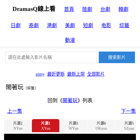
DramasQ線上看
首頁
陸劇
台劇
韓劇
日劇
泰劇
港劇
美劇
短劇
电影
綜藝
動漫
gimy
最近更新
最新上架
全部影片
閙著玩
（綜藝）
回到《
閙著玩
》列表
上一集
下一集
片源2
片源1
片源3
片源6
片源5
NYun
XYun
WYun
OKyun
SZyun