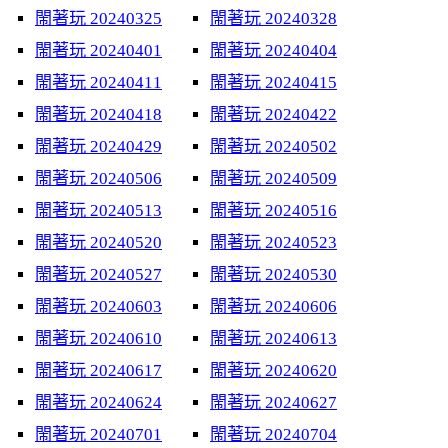
閙著玩 20240325
閙著玩 20240328
閙著玩 20240401
閙著玩 20240404
閙著玩 20240411
閙著玩 20240415
閙著玩 20240418
閙著玩 20240422
閙著玩 20240429
閙著玩 20240502
閙著玩 20240506
閙著玩 20240509
閙著玩 20240513
閙著玩 20240516
閙著玩 20240520
閙著玩 20240523
閙著玩 20240527
閙著玩 20240530
閙著玩 20240603
閙著玩 20240606
閙著玩 20240610
閙著玩 20240613
閙著玩 20240617
閙著玩 20240620
閙著玩 20240624
閙著玩 20240627
閙著玩 20240701
閙著玩 20240704