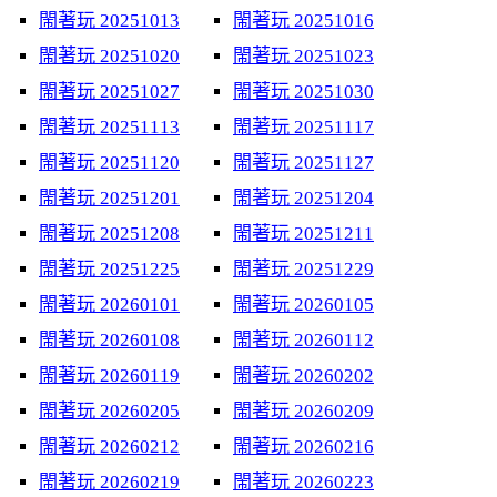
閙著玩 20251013
閙著玩 20251016
閙著玩 20251020
閙著玩 20251023
閙著玩 20251027
閙著玩 20251030
閙著玩 20251113
閙著玩 20251117
閙著玩 20251120
閙著玩 20251127
閙著玩 20251201
閙著玩 20251204
閙著玩 20251208
閙著玩 20251211
閙著玩 20251225
閙著玩 20251229
閙著玩 20260101
閙著玩 20260105
閙著玩 20260108
閙著玩 20260112
閙著玩 20260119
閙著玩 20260202
閙著玩 20260205
閙著玩 20260209
閙著玩 20260212
閙著玩 20260216
閙著玩 20260219
閙著玩 20260223