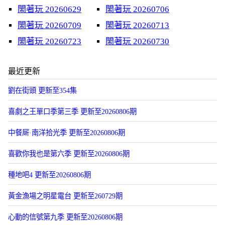
閙著玩 20260629
閙著玩 20260706
閙著玩 20260709
閙著玩 20260713
閙著玩 20260723
閙著玩 20260730
最近更新
劉在街頭 更新至354集
喜劇之王單口季第三季 更新至20260806期
中餐厛·南洋拾光季 更新至20260806期
喜歡你我也是第六季 更新至20260806期
種地吧4 更新至20260806期
黃金漁場之明星電台 更新至260729期
心動的信號第九季 更新至20260806期