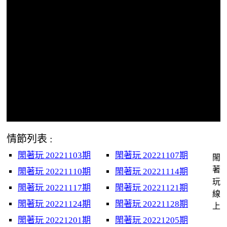
情節列表 :
閙著玩 20221103期
閙著玩 20221107期
閙
著
閙著玩 20221110期
閙著玩 20221114期
玩
閙著玩 20221117期
閙著玩 20221121期
線
閙著玩 20221124期
閙著玩 20221128期
上
閙著玩 20221201期
閙著玩 20221205期