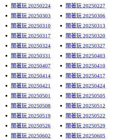
閙著玩 20250224
閙著玩 20250227
閙著玩 20250303
閙著玩 20250306
閙著玩 20250310
閙著玩 20250313
閙著玩 20250317
閙著玩 20250320
閙著玩 20250324
閙著玩 20250327
閙著玩 20250331
閙著玩 20250403
閙著玩 20250407
閙著玩 20250410
閙著玩 20250414
閙著玩 20250417
閙著玩 20250421
閙著玩 20250424
閙著玩 20250501
閙著玩 20250505
閙著玩 20250508
閙著玩 20250512
閙著玩 20250519
閙著玩 20250522
閙著玩 20250526
閙著玩 20250529
閙著玩 20250602
閙著玩 20250605